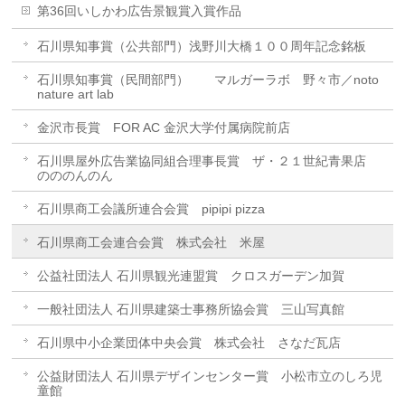
第36回いしかわ広告景観賞入賞作品
石川県知事賞（公共部門）浅野川大橋１００周年記念銘板
石川県知事賞（民間部門） マルガーラボ 野々市／noto
nature art lab
金沢市長賞 FOR AC 金沢大学付属病院前店
石川県屋外広告業協同組合理事長賞 ザ・２１世紀青果店
のののんのん
石川県商工会議所連合会賞 pipipi pizza
石川県商工会連合会賞 株式会社 米屋
公益社団法人 石川県観光連盟賞 クロスガーデン加賀
一般社団法人 石川県建築士事務所協会賞 三山写真館
石川県中小企業団体中央会賞 株式会社 さなだ瓦店
公益財団法人 石川県デザインセンター賞 小松市立のしろ児
童館