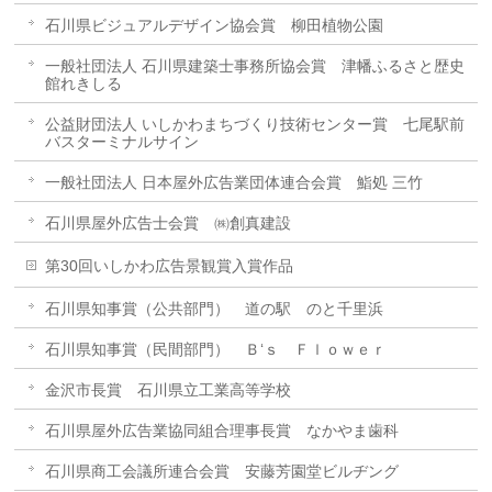
石川県ビジュアルデザイン協会賞 柳田植物公園
一般社団法人 石川県建築士事務所協会賞 津幡ふるさと歴史
館れきしる
公益財団法人 いしかわまちづくり技術センター賞 七尾駅前
バスターミナルサイン
一般社団法人 日本屋外広告業団体連合会賞 鮨処 三竹
石川県屋外広告士会賞 ㈱創真建設
第30回いしかわ広告景観賞入賞作品
石川県知事賞（公共部門） 道の駅 のと千里浜
石川県知事賞（民間部門） Ｂ‘ｓ Ｆｌｏｗｅｒ
金沢市長賞 石川県立工業高等学校
石川県屋外広告業協同組合理事長賞 なかやま歯科
石川県商工会議所連合会賞 安藤芳園堂ビルヂング