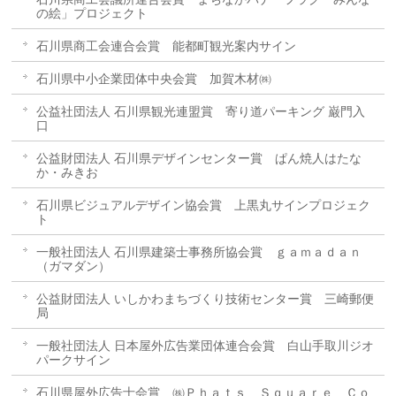
の絵」プロジェクト
石川県商工会連合会賞 能都町観光案内サイン
石川県中小企業団体中央会賞 加賀木材㈱
公益社団法人 石川県観光連盟賞 寄り道パーキング 巌門入
口
公益財団法人 石川県デザインセンター賞 ぱん焼人はたな
か・みきお
石川県ビジュアルデザイン協会賞 上黒丸サインプロジェク
ト
一般社団法人 石川県建築士事務所協会賞 ｇａｍａｄａｎ
（ガマダン）
公益財団法人 いしかわまちづくり技術センター賞 三崎郵便
局
一般社団法人 日本屋外広告業団体連合会賞 白山手取川ジオ
パークサイン
石川県屋外広告士会賞 ㈱Ｐｈａｔｓ Ｓｑｕａｒｅ Ｃｏ