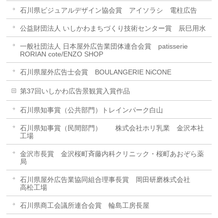
石川県ビジュアルデザイン協会賞 アイソラシ 電柱広告
公益財団法人 いしかわまちづくり技術センター賞 辰巳用水
一般社団法人 日本屋外広告業団体連合会賞 patisserie
RORIAN cote/ENZO SHOP
石川県屋外広告士会賞 BOULANGERIE NiCONE
第37回いしかわ広告景観賞入賞作品
石川県知事賞（公共部門）トレインパーク白山
石川県知事賞（民間部門） 株式会社ホリ乳業 金沢本社
工場
金沢市長賞 金沢桜町斉藤内科クリニック・桜町あおぞら薬
局
石川県屋外広告業協同組合理事長賞 岡田研磨株式会社
高松工場
石川県商工会議所連合会賞 輪島工房長屋