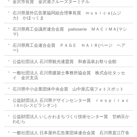
金沢市長賞 金沢港クルーズターミナル
石川県屋外広告業協同組合理事長賞 ｍｕｓｉｃａ(ムジ
カ) かほっくま
石川県商工会議所連合会賞 patisserie ＭＡＣＩＭＡ(マシ
マ)
石川県商工会連合会賞 ＰＡＧＥ ＨＡＩＲ(ページ ヘア
ー)
公益社団法人 石川県観光連盟賞 和倉温泉お祭り会館
一般社団法人 石川県建築士事務所協会賞 株式会社タッセ
イ 金沢支店
石川県中小企業団体中央会賞 山中座広場フォトスポット
公益財団法人 石川県デザインセンター賞 ｒｅｓｐｉｒａｃ
ｉōｎ(レスピラシオン)
公益財団法人 いしかわまちづくり技術センター賞 甘納豆か
わむら
一般社団法人 日本屋外広告業団体連合会賞 石川県直江庁舎