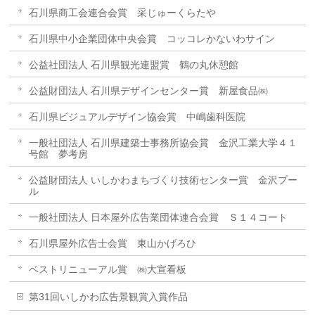
石川県商工会連合会賞 采じゅーくらたや
石川県中小企業団体中央会賞 コッコレかないわサイン
公益社団法人 石川県観光連盟賞 鶴の丸休憩館
公益財団法人 石川県デザインセンター賞 新屋食品㈱
石川県ビジュアルデザイン協会賞 中嶋歯科医院
一般社団法人 石川県建築士事務所協会賞 金沢工業大学４１
号館 夢考房
公益財団法人 いしかわまちづくり技術センター賞 金沢プー
ル
一般社団法人 日本屋外広告業団体連合会賞 Ｓ１４コート
石川県屋外広告士会賞 東山かげろひ
ベストリニューアル賞 ㈱大宣看板
第31回いしかわ広告景観賞入賞作品