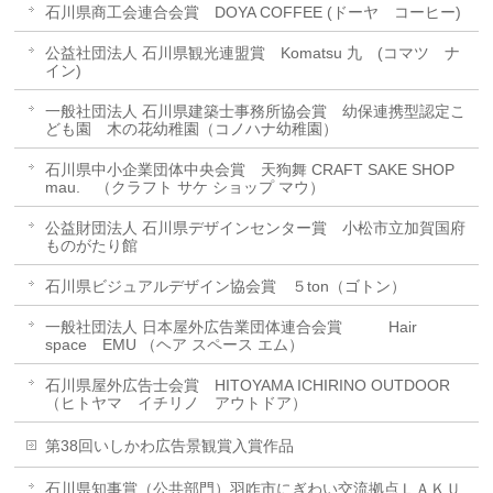
石川県商工会連合会賞 DOYA COFFEE (ドーヤ コーヒー)
公益社団法人 石川県観光連盟賞 Komatsu 九 (コマツ ナ
イン)
一般社団法人 石川県建築士事務所協会賞 幼保連携型認定こ
ども園 木の花幼稚園（コノハナ幼稚園）
石川県中小企業団体中央会賞 天狗舞 CRAFT SAKE SHOP
mau. （クラフト サケ ショップ マウ）
公益財団法人 石川県デザインセンター賞 小松市立加賀国府
ものがたり館
石川県ビジュアルデザイン協会賞 ５ton（ゴトン）
一般社団法人 日本屋外広告業団体連合会賞 Hair
space EMU （ヘア スペース エム）
石川県屋外広告士会賞 HITOYAMA ICHIRINO OUTDOOR
（ヒトヤマ イチリノ アウトドア）
第38回いしかわ広告景観賞入賞作品
石川県知事賞（公共部門）羽咋市にぎわい交流拠点ＬＡＫＵ