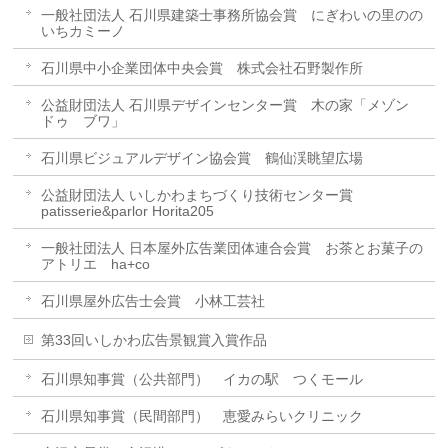
一般社団法人 石川県建築士事務所協会賞 にぎわいの里のの
いちカミーノ
石川県中小企業団体中央会賞 株式会社石野製作所
公益財団法人 石川県デザインセンター賞 木の家「メゾン
ドゥ ブワ」
石川県ビジュアルデザイン協会賞 鶴仙渓眺望広場
公益財団法人 いしかわまちづくり技術センター賞
patisserie&parlor Horita205
一般社団法人 日本屋外広告業団体連合会賞 お茶とお菓子の
アトリエ ha+co
石川県屋外広告士会賞 小林工芸社
第33回いしかわ広告景観賞入賞作品
石川県知事賞（公共部門） イカの駅 つくモール
石川県知事賞（民間部門） 恵愛みらいクリニック