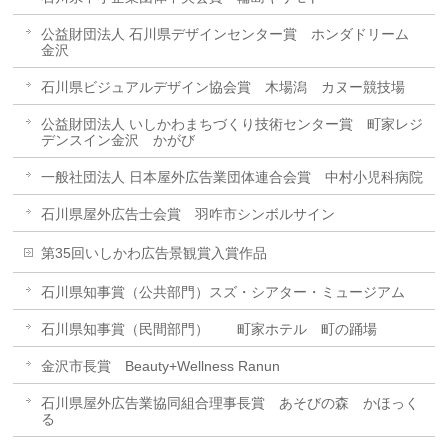
公益財団法人 石川県デザインセンター賞 ホンダドリーム
金沢
石川県ビジュアルデザイン協会賞 木場潟 カヌー競技場
公益財団法人 いしかわまちづくり技術センター賞 町家レジ
デンスイン金沢 かがび
一般社団法人 日本屋外広告業団体連合会賞 中村小児科病院
石川県屋外広告士会賞 羽咋市シンボルサイン
第35回いしかわ広告景観賞入賞作品
石川県知事賞（公共部門）スズ・シアター・ミュージアム
石川県知事賞（民間部門） 町家ホテル 町の踊場
金沢市長賞 Beauty+Wellness Ranun
石川県屋外広告業協同組合理事長賞 あそびの森 かほっく
る