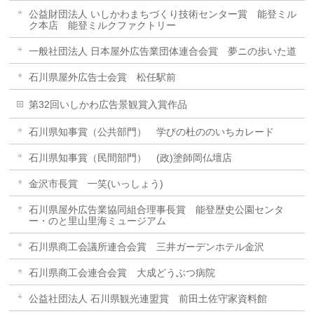
公益財団法人 いしかわまちづくり技術センター賞 能登ミル
ク本店 能登ミルクファクトリー
一般社団法人 日本屋外広告業団体連合会賞 夢ニの歩いた道
石川県屋外広告士会賞 松任駅前
第32回いしかわ広告景観賞入賞作品
石川県知事賞（公共部門） 学びの杜ののいちカレード
石川県知事賞（民間部門） (政)塗師岡仏壇店
金沢市長賞 一笑(いっしょう)
石川県屋外広告業協同組合理事長賞 能登歴史公園センタ
ー・のと里山里海ミュージアム
石川県商工会議所連合会賞 三井ガーデンホテル金沢
石川県商工会連合会賞 大成どうぶつ病院
公益社団法人 石川県観光連盟賞 前田土佐守家資料館