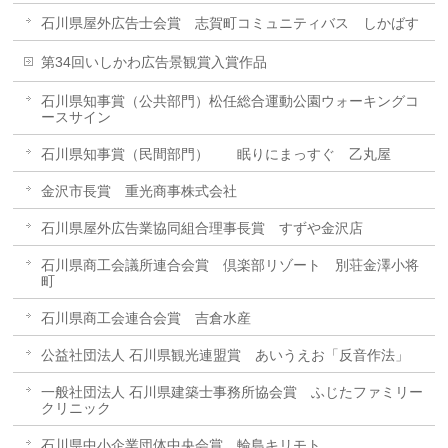
石川県屋外広告士会賞 志賀町コミュニティバス しかばす
第34回いしかわ広告景観賞入賞作品
石川県知事賞（公共部門）松任総合運動公園ウォーキングコ
ースサイン
石川県知事賞（民間部門） 眠りにまっすぐ 乙丸屋
金沢市長賞 重光商事株式会社
石川県屋外広告業協同組合理事長賞 すずや金沢店
石川県商工会議所連合会賞 倶楽部リゾート 別荘金澤小将
町
石川県商工会連合会賞 吉倉水産
公益社団法人 石川県観光連盟賞 あいうえお「反音作法」
一般社団法人 石川県建築士事務所協会賞 ふじたファミリー
クリニック
石川県中小企業団体中央会賞 輪島キリモト