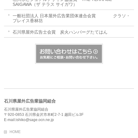
SAIGAWA（ザ テラス サイガワ）
一般社団法人 日本屋外広告業団体連合会賞 クラソ・
プレイス香林坊
石川県屋外広告士会賞 炭火ハンバーグたてはん
石川県屋外広告業協同組合
石川県屋外広告業協同組合
〒920-0853 石川県金沢市本町2-7-1 越田ビル3F
E-mail:ishiko@sage.ocn.ne.jp
HOME