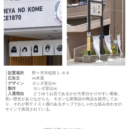
│設置場所
野々市市稲荷１-８８
│広告主
㈱米屋
│デザイン
ヨシダ宣伝㈱
│製作
ヨシダ宣伝㈱
│入選理由
どうゆうお店であるかが大変分かりやすい看板。
長い歴史がありながらも、モダンな新製品や商品を販売してお
り、それが和テイスト感のあるポップでおしゃれな組み合わせの
サインで表現されている。