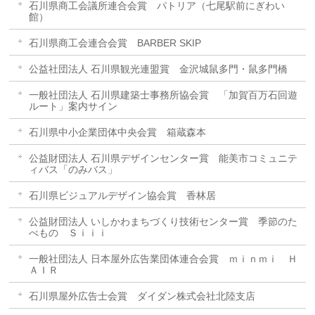
石川県商工会議所連合会賞 パトリア（七尾駅前にぎわい
館）
石川県商工会連合会賞 BARBER SKIP
公益社団法人 石川県観光連盟賞 金沢城鼠多門・鼠多門橋
一般社団法人 石川県建築士事務所協会賞 「加賀百万石回遊
ルート」案内サイン
石川県中小企業団体中央会賞 箱蔵森本
公益財団法人 石川県デザインセンター賞 能美市コミュニテ
ィバス「のみバス」
石川県ビジュアルデザイン協会賞 香林居
公益財団法人 いしかわまちづくり技術センター賞 季節のた
べもの Ｓｉｉｉ
一般社団法人 日本屋外広告業団体連合会賞 ｍｉｎｍｉ Ｈ
ＡＩＲ
石川県屋外広告士会賞 ダイダン株式会社北陸支店