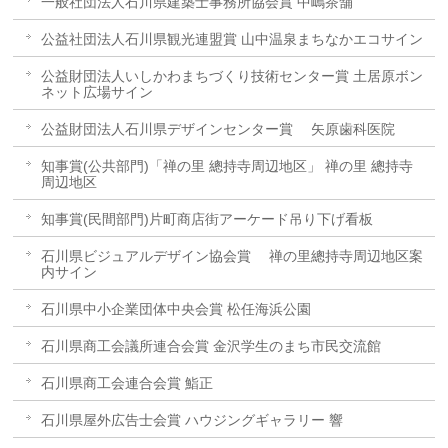
一般社団法人石川県建築士事務所協会賞 中嶋茶舗
公益社団法人石川県観光連盟賞 山中温泉まちなかエコサイン
公益財団法人いしかわまちづくり技術センター賞 土居原ボン
ネット広場サイン
公益財団法人石川県デザインセンター賞 矢原歯科医院
知事賞(公共部門)「禅の里 總持寺周辺地区」 禅の里 總持寺
周辺地区
知事賞(民間部門)片町商店街アーケード吊り下げ看板
石川県ビジュアルデザイン協会賞 禅の里總持寺周辺地区案
内サイン
石川県中小企業団体中央会賞 松任海浜公園
石川県商工会議所連合会賞 金沢学生のまち市民交流館
石川県商工会連合会賞 鮨正
石川県屋外広告士会賞 ハウジングギャラリー 響