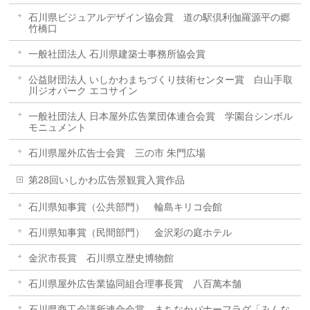
石川県ビジュアルデザイン協会賞 道の駅倶利伽羅源平の郷
竹橋口
一般社団法人 石川県建築士事務所協会賞
公益財団法人 いしかわまちづくり技術センター賞 白山手取
川ジオパーク エコサイン
一般社団法人 日本屋外広告業団体連合会賞 学園台シンボル
モニュメント
石川県屋外広告士会賞 三の市 朱門広場
第28回いしかわ広告景観賞入賞作品
石川県知事賞（公共部門） 輪島キリコ会館
石川県知事賞（民間部門） 金沢彩の庭ホテル
金沢市長賞 石川県立歴史博物館
石川県屋外広告業協同組合理事長賞 八百萬本舗
石川県商工会議所連合会賞 まちなかバナーフラグ「みんな