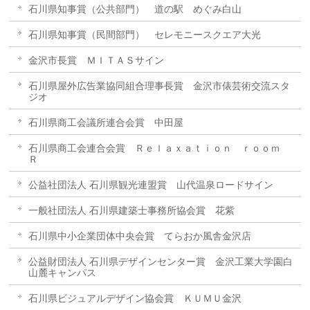
石川県知事賞（公共部門） 道の駅 めぐみ白山
石川県知事賞（民間部門） セレモニースクエア大光
金沢市長賞 ＭＩＴＡＳサイン
石川県屋外広告業協同組合理事長賞 金沢市俵芸術交流スタ
ジオ
石川県商工会議所連合会賞 中田屋
石川県商工会連合会賞 Ｒｅｌａｘａｔｉｏｎ ｒｏｏｍ
Ｒ
公益社団法人 石川県観光連盟賞 山代温泉ロードサイン
一般社団法人 石川県建築士事務所協会賞 花紫
石川県中小企業団体中央会賞 てらおか風舎金沢店
公益財団法人 石川県デザインセンター賞 金沢工業大学園白
山麓キャンパス
石川県ビジュアルデザイン協会賞 ＫＵＭＵ金沢