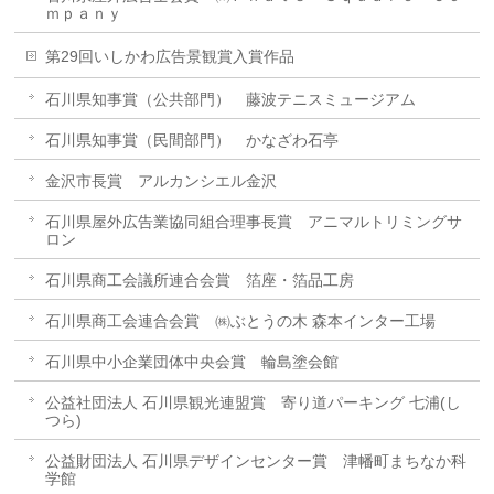
ｍｐａｎｙ
第29回いしかわ広告景観賞入賞作品
石川県知事賞（公共部門） 藤波テニスミュージアム
石川県知事賞（民間部門） かなざわ石亭
金沢市長賞 アルカンシエル金沢
石川県屋外広告業協同組合理事長賞 アニマルトリミングサ
ロン
石川県商工会議所連合会賞 箔座・箔品工房
石川県商工会連合会賞 ㈱ぶとうの木 森本インター工場
石川県中小企業団体中央会賞 輪島塗会館
公益社団法人 石川県観光連盟賞 寄り道パーキング 七浦(し
つら)
公益財団法人 石川県デザインセンター賞 津幡町まちなか科
学館