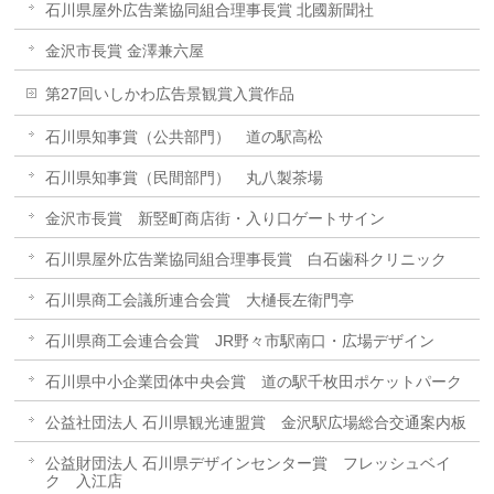
石川県屋外広告業協同組合理事長賞 北國新聞社
金沢市長賞 金澤兼六屋
第27回いしかわ広告景観賞入賞作品
石川県知事賞（公共部門） 道の駅高松
石川県知事賞（民間部門） 丸八製茶場
金沢市長賞 新竪町商店街・入り口ゲートサイン
石川県屋外広告業協同組合理事長賞 白石歯科クリニック
石川県商工会議所連合会賞 大樋長左衛門亭
石川県商工会連合会賞 JR野々市駅南口・広場デザイン
石川県中小企業団体中央会賞 道の駅千枚田ポケットパーク
公益社団法人 石川県観光連盟賞 金沢駅広場総合交通案内板
公益財団法人 石川県デザインセンター賞 フレッシュベイ
ク 入江店