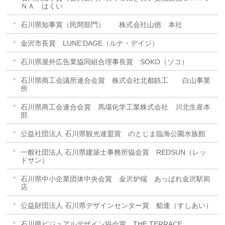
ＮＡ はくい
石川県知事賞（民間部門） 株式会社山徳 本社
金沢市長賞 LUNE’DAGE（ルナ・デイジ）
石川県屋外広告業協同組合理事長賞 SOKO（ソコ）
石川県商工会議所連合会賞 株式会社北都鉄工 白山事業
所
石川県商工会連合会賞 馬場化学工業株式会社 川北生産本
部
公益社団法人 石川県観光連盟賞 のとじま臨海公園水族館
一般社団法人 石川県建築士事務所協会賞 REDSUN（レッ
ドサン）
石川県中小企業団体中央会賞 金沢炉端 あっぱれ金沢駅前
店
公益財団法人 石川県デザインセンター賞 鮨逢（すしあい）
石川県ビジュアルデザイン協会賞 THE TERRACE