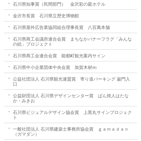
石川県知事賞（民間部門） 金沢彩の庭ホテル
金沢市長賞 石川県立歴史博物館
石川県屋外広告業協同組合理事長賞 八百萬本舗
石川県商工会議所連合会賞 まちなかバナーフラグ「みんな
の絵」プロジェクト
石川県商工会連合会賞 能都町観光案内サイン
石川県中小企業団体中央会賞 加賀木材㈱
公益社団法人 石川県観光連盟賞 寄り道パーキング 巌門入
口
公益財団法人 石川県デザインセンター賞 ぱん焼人はたな
か・みきお
石川県ビジュアルデザイン協会賞 上黒丸サインプロジェク
ト
一般社団法人 石川県建築士事務所協会賞 ｇａｍａｄａｎ
（ガマダン）