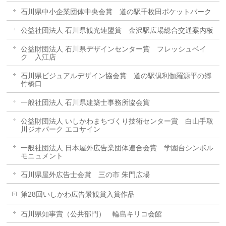
石川県中小企業団体中央会賞 道の駅千枚田ポケットパーク
公益社団法人 石川県観光連盟賞 金沢駅広場総合交通案内板
公益財団法人 石川県デザインセンター賞 フレッシュベイ
ク 入江店
石川県ビジュアルデザイン協会賞 道の駅倶利伽羅源平の郷
竹橋口
一般社団法人 石川県建築士事務所協会賞
公益財団法人 いしかわまちづくり技術センター賞 白山手取
川ジオパーク エコサイン
一般社団法人 日本屋外広告業団体連合会賞 学園台シンボル
モニュメント
石川県屋外広告士会賞 三の市 朱門広場
第28回いしかわ広告景観賞入賞作品
石川県知事賞（公共部門） 輪島キリコ会館