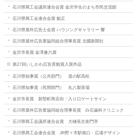
石川県商工会議所連合会賞 金沢学生のまち市民交流館
石川県商工会連合会賞 鮨正
石川県屋外広告士会賞 ハウジングギャラリー 響
石川県屋外広告業協同組合理事長賞 北國新聞社
金沢市長賞 金澤兼六屋
第27回いしかわ広告景観賞入賞作品
石川県知事賞（公共部門） 道の駅高松
石川県知事賞（民間部門） 丸八製茶場
金沢市長賞 新竪町商店街・入り口ゲートサイン
石川県屋外広告業協同組合理事長賞 白石歯科クリニック
石川県商工会議所連合会賞 大樋長左衛門亭
石川県商工会連合会賞 JR野々市駅南口・広場デザイン