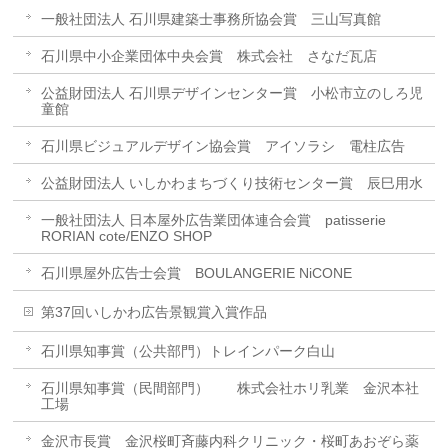
一般社団法人 石川県建築士事務所協会賞 三山写真館
石川県中小企業団体中央会賞 株式会社 さなだ瓦店
公益財団法人 石川県デザインセンター賞 小松市立のしろ児
童館
石川県ビジュアルデザイン協会賞 アイソラシ 電柱広告
公益財団法人 いしかわまちづくり技術センター賞 辰巳用水
一般社団法人 日本屋外広告業団体連合会賞 patisserie
RORIAN cote/ENZO SHOP
石川県屋外広告士会賞 BOULANGERIE NiCONE
第37回いしかわ広告景観賞入賞作品
石川県知事賞（公共部門）トレインパーク白山
石川県知事賞（民間部門） 株式会社ホリ乳業 金沢本社
工場
金沢市長賞 金沢桜町斉藤内科クリニック・桜町あおぞら薬