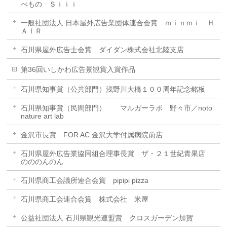
べもの Ｓｉｉｉ
一般社団法人 日本屋外広告業団体連合会賞 ｍｉｎｍｉ Ｈ
ＡＩＲ
石川県屋外広告士会賞 ダイダン株式会社北陸支店
第36回いしかわ広告景観賞入賞作品
石川県知事賞（公共部門）浅野川大橋１００周年記念銘板
石川県知事賞（民間部門） マルガーラボ 野々市／noto
nature art lab
金沢市長賞 FOR AC 金沢大学付属病院前店
石川県屋外広告業協同組合理事長賞 ザ・２１世紀青果店
のののんのん
石川県商工会議所連合会賞 pipipi pizza
石川県商工会連合会賞 株式会社 米屋
公益社団法人 石川県観光連盟賞 クロスガーデン加賀