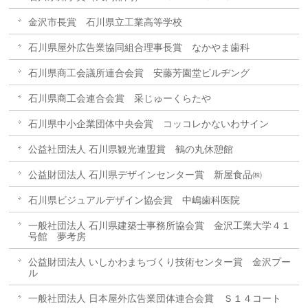
金沢市長賞 石川県立工業高等学校
石川県屋外広告業協同組合理事長賞 なかやま歯科
石川県商工会議所連合会賞 安藤芳園堂ビルヂング
石川県商工会連合会賞 采じゅーくらたや
石川県中小企業団体中央会賞 コッコレかないわサイン
公益社団法人 石川県観光連盟賞 鶴の丸休憩館
公益財団法人 石川県デザインセンター賞 新屋食品㈱
石川県ビジュアルデザイン協会賞 中嶋歯科医院
一般社団法人 石川県建築士事務所協会賞 金沢工業大学４１
号館 夢考房
公益財団法人 いしかわまちづくり技術センター賞 金沢プー
ル
一般社団法人 日本屋外広告業団体連合会賞 Ｓ１４コート