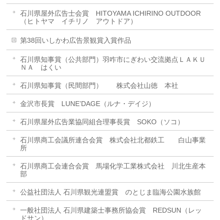
石川県屋外広告士会賞 HITOYAMA ICHIRINO OUTDOOR
（ヒトヤマ イチリノ アウトドア）
第38回いしかわ広告景観賞入賞作品
石川県知事賞（公共部門）羽咋市にぎわい交流拠点ＬＡＫＵ
ＮＡ はくい
石川県知事賞（民間部門） 株式会社山徳 本社
金沢市長賞 LUNE’DAGE（ルナ・デイジ）
石川県屋外広告業協同組合理事長賞 SOKO（ソコ）
石川県商工会議所連合会賞 株式会社北都鉄工 白山事業
所
石川県商工会連合会賞 馬場化学工業株式会社 川北生産本
部
公益社団法人 石川県観光連盟賞 のとじま臨海公園水族館
一般社団法人 石川県建築士事務所協会賞 REDSUN（レッ
ドサン）