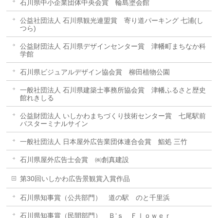
石川県中小企業団体中央会賞 輪島塗会館
公益社団法人 石川県観光連盟賞 寄り道パーキング 七浦(し
つら)
公益財団法人 石川県デザインセンター賞 津幡町まちなか科
学館
石川県ビジュアルデザイン協会賞 柳田植物公園
一般社団法人 石川県建築士事務所協会賞 津幡ふるさと歴史
館れきしる
公益財団法人 いしかわまちづくり技術センター賞 七尾駅前
バスターミナルサイン
一般社団法人 日本屋外広告業団体連合会賞 鮨処 三竹
石川県屋外広告士会賞 ㈱創真建設
第30回いしかわ広告景観賞入賞作品
石川県知事賞（公共部門） 道の駅 のと千里浜
石川県知事賞（民間部門） Ｂ‘ｓ Ｆｌｏｗｅｒ