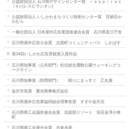
公益財団法人 石川県デザインセンター賞 ｒｅｓｐｉｒａｃ
ｉōｎ(レスピラシオン)
公益財団法人 いしかわまちづくり技術センター賞 甘納豆か
わむら
一般社団法人 日本屋外広告業団体連合会賞 石川県直江庁舎
石川県屋外広告士会賞 志賀町コミュニティバス しかばす
第34回いしかわ広告景観賞入賞作品
石川県知事賞（公共部門）松任総合運動公園ウォーキングコ
ースサイン
石川県知事賞（民間部門） 眠りにまっすぐ 乙丸屋
金沢市長賞 重光商事株式会社
石川県屋外広告業協同組合理事長賞 すずや金沢店
石川県商工会議所連合会賞 倶楽部リゾート 別荘金澤小将
町
石川県商工会連合会賞 吉倉水産