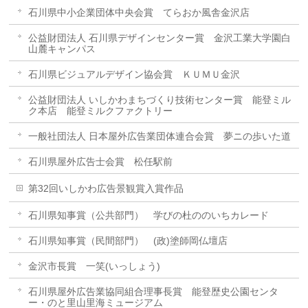
石川県中小企業団体中央会賞 てらおか風舎金沢店
公益財団法人 石川県デザインセンター賞 金沢工業大学園白
山麓キャンパス
石川県ビジュアルデザイン協会賞 ＫＵＭＵ金沢
公益財団法人 いしかわまちづくり技術センター賞 能登ミル
ク本店 能登ミルクファクトリー
一般社団法人 日本屋外広告業団体連合会賞 夢ニの歩いた道
石川県屋外広告士会賞 松任駅前
第32回いしかわ広告景観賞入賞作品
石川県知事賞（公共部門） 学びの杜ののいちカレード
石川県知事賞（民間部門） (政)塗師岡仏壇店
金沢市長賞 一笑(いっしょう)
石川県屋外広告業協同組合理事長賞 能登歴史公園センタ
ー・のと里山里海ミュージアム