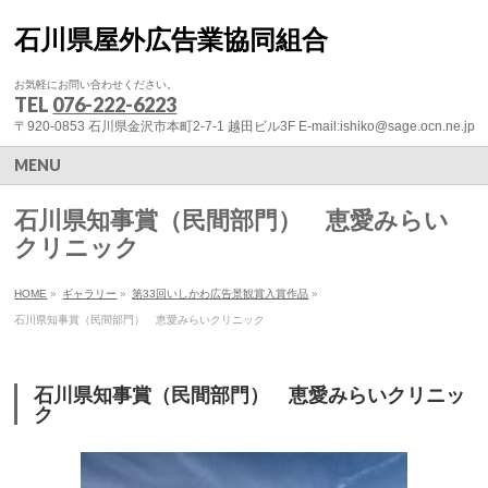
石川県屋外広告業協同組合
お気軽にお問い合わせください。
TEL
076-222-6223
〒920-0853 石川県金沢市本町2-7-1 越田ビル3F E-mail:ishiko@sage.ocn.ne.jp
MENU
石川県知事賞（民間部門） 恵愛みらい
クリニック
HOME
»
ギャラリー
»
第33回いしかわ広告景観賞入賞作品
»
石川県知事賞（民間部門） 恵愛みらいクリニック
石川県知事賞（民間部門） 恵愛みらいクリニッ
ク