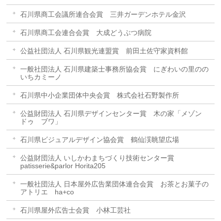
石川県商工会議所連合会賞 三井ガーデンホテル金沢
石川県商工会連合会賞 大成どうぶつ病院
公益社団法人 石川県観光連盟賞 前田土佐守家資料館
一般社団法人 石川県建築士事務所協会賞 にぎわいの里のの
いちカミーノ
石川県中小企業団体中央会賞 株式会社石野製作所
公益財団法人 石川県デザインセンター賞 木の家「メゾン
ドゥ ブワ」
石川県ビジュアルデザイン協会賞 鶴仙渓眺望広場
公益財団法人 いしかわまちづくり技術センター賞
patisserie&parlor Horita205
一般社団法人 日本屋外広告業団体連合会賞 お茶とお菓子の
アトリエ ha+co
石川県屋外広告士会賞 小林工芸社