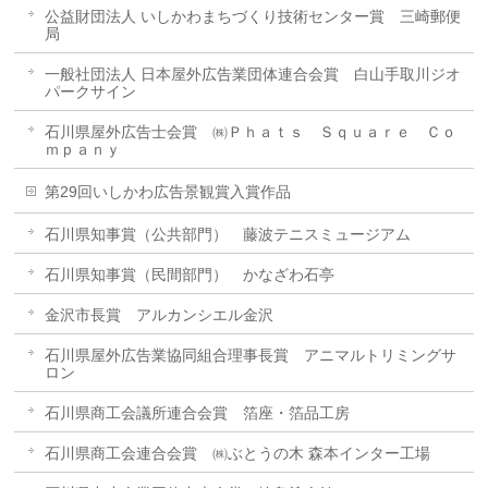
公益財団法人 いしかわまちづくり技術センター賞 三崎郵便
局
一般社団法人 日本屋外広告業団体連合会賞 白山手取川ジオ
パークサイン
石川県屋外広告士会賞 ㈱Ｐｈａｔｓ Ｓｑｕａｒｅ Ｃｏ
ｍｐａｎｙ
第29回いしかわ広告景観賞入賞作品
石川県知事賞（公共部門） 藤波テニスミュージアム
石川県知事賞（民間部門） かなざわ石亭
金沢市長賞 アルカンシエル金沢
石川県屋外広告業協同組合理事長賞 アニマルトリミングサ
ロン
石川県商工会議所連合会賞 箔座・箔品工房
石川県商工会連合会賞 ㈱ぶとうの木 森本インター工場