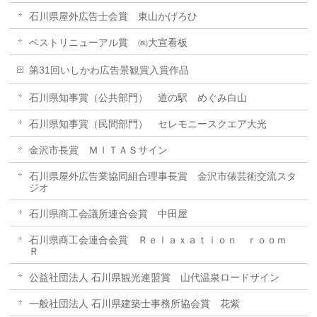
石川県屋外広告士会賞 東山かげろひ
ベストリニューアル賞 ㈱大宣看板
第31回いしかわ広告景観賞入賞作品
石川県知事賞（公共部門） 道の駅 めぐみ白山
石川県知事賞（民間部門） セレモニースクエア大光
金沢市長賞 ＭＩＴＡＳサイン
石川県屋外広告業協同組合理事長賞 金沢市俵芸術交流スタ
ジオ
石川県商工会議所連合会賞 中田屋
石川県商工会連合会賞 Ｒｅｌａｘａｔｉｏｎ ｒｏｏｍ
Ｒ
公益社団法人 石川県観光連盟賞 山代温泉ロードサイン
一般社団法人 石川県建築士事務所協会賞 花紫