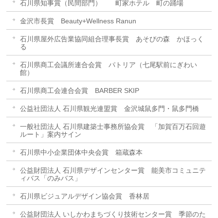
石川県知事賞（民間部門） 町家ホテル 町の踊場
金沢市長賞 Beauty+Wellness Ranun
石川県屋外広告業協同組合理事長賞 あそびの森 かほっく
る
石川県商工会議所連合会賞 パトリア（七尾駅前にぎわい
館）
石川県商工会連合会賞 BARBER SKIP
公益社団法人 石川県観光連盟賞 金沢城鼠多門・鼠多門橋
一般社団法人 石川県建築士事務所協会賞 「加賀百万石回遊
ルート」案内サイン
石川県中小企業団体中央会賞 箱蔵森本
公益財団法人 石川県デザインセンター賞 能美市コミュニテ
ィバス「のみバス」
石川県ビジュアルデザイン協会賞 香林居
公益財団法人 いしかわまちづくり技術センター賞 季節のた