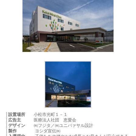
│設置場所
小松市光町１－１
│広告主
医療法人社団 恵愛会
│デザイン
㈱フジタ／㈱ユニバァサル設計
│製作
ヨシダ宣伝㈱