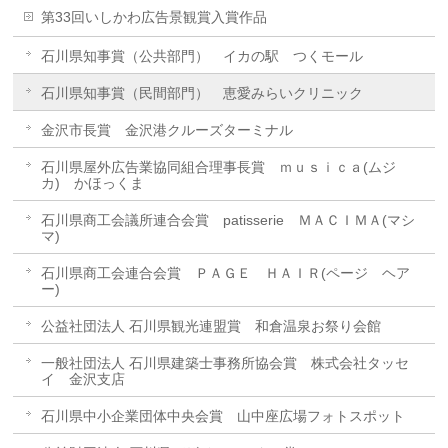
第33回いしかわ広告景観賞入賞作品
石川県知事賞（公共部門） イカの駅 つくモール
石川県知事賞（民間部門） 恵愛みらいクリニック
金沢市長賞 金沢港クルーズターミナル
石川県屋外広告業協同組合理事長賞 ｍｕｓｉｃａ(ムジ
カ) かほっくま
石川県商工会議所連合会賞 patisserie ＭＡＣＩＭＡ(マシ
マ)
石川県商工会連合会賞 ＰＡＧＥ ＨＡＩＲ(ページ ヘア
ー)
公益社団法人 石川県観光連盟賞 和倉温泉お祭り会館
一般社団法人 石川県建築士事務所協会賞 株式会社タッセ
イ 金沢支店
石川県中小企業団体中央会賞 山中座広場フォトスポット