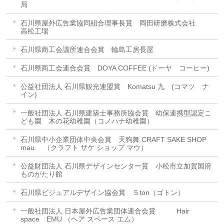
局
石川県屋外広告業協同組合理事長賞 岡田研磨株式会社
高松工場
石川県商工会議所連合会賞 輪島工房長屋
石川県商工会連合会賞 DOYA COFFEE (ドーヤ コーヒー)
公益社団法人 石川県観光連盟賞 Komatsu 九 (コマツ ナ
イン)
一般社団法人 石川県建築士事務所協会賞 幼保連携型認定こ
ども園 木の花幼稚園（コノハナ幼稚園）
石川県中小企業団体中央会賞 天狗舞 CRAFT SAKE SHOP
mau. （クラフト サケ ショップ マウ）
公益財団法人 石川県デザインセンター賞 小松市立加賀国府
ものがたり館
石川県ビジュアルデザイン協会賞 ５ton（ゴトン）
一般社団法人 日本屋外広告業団体連合会賞 Hair
space EMU （ヘア スペース エム）