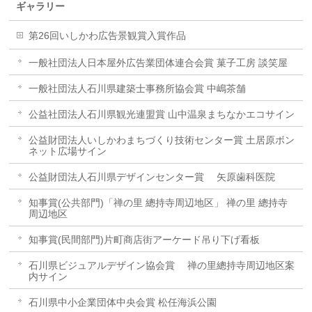
ギャラリー
第26回いしかわ広告景観賞入賞作品
一般社団法人日本屋外広告業団体連合会賞 菓子工房 談笑屋
一般社団法人石川県建築士事務所協会賞 中嶋茶舗
公益社団法人石川県観光連盟賞 山中温泉まちなかエコサイン
公益財団法人いしかわまちづくり技術センター賞 土居原ボン
ネット広場サイン
公益財団法人石川県デザインセンター賞 矢原歯科医院
知事賞(公共部門)「禅の里 總持寺周辺地区」 禅の里 總持寺
周辺地区
知事賞(民間部門)片町商店街アーケード吊り下げ看板
石川県ビジュアルデザイン協会賞 禅の里總持寺周辺地区案
内サイン
石川県中小企業団体中央会賞 松任海浜公園