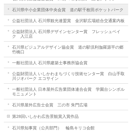
石川県中小企業団体中央会賞 道の駅千枚田ポケットパーク
公益社団法人 石川県観光連盟賞 金沢駅広場総合交通案内板
公益財団法人 石川県デザインセンター賞 フレッシュベイ
ク 入江店
石川県ビジュアルデザイン協会賞 道の駅倶利伽羅源平の郷
竹橋口
一般社団法人 石川県建築士事務所協会賞
公益財団法人 いしかわまちづくり技術センター賞 白山手取
川ジオパーク エコサイン
一般社団法人 日本屋外広告業団体連合会賞 学園台シンボル
モニュメント
石川県屋外広告士会賞 三の市 朱門広場
第28回いしかわ広告景観賞入賞作品
石川県知事賞（公共部門） 輪島キリコ会館