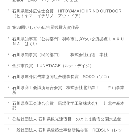
石川県屋外広告士会賞 HITOYAMA ICHIRINO OUTDOOR
（ヒトヤマ イチリノ アウトドア）
第38回いしかわ広告景観賞入賞作品
石川県知事賞（公共部門）羽咋市にぎわい交流拠点ＬＡＫＵ
ＮＡ はくい
石川県知事賞（民間部門） 株式会社山徳 本社
金沢市長賞 LUNE’DAGE（ルナ・デイジ）
石川県屋外広告業協同組合理事長賞 SOKO（ソコ）
石川県商工会議所連合会賞 株式会社北都鉄工 白山事業
所
石川県商工会連合会賞 馬場化学工業株式会社 川北生産本
部
公益社団法人 石川県観光連盟賞 のとじま臨海公園水族館
一般社団法人 石川県建築士事務所協会賞 REDSUN（レッ