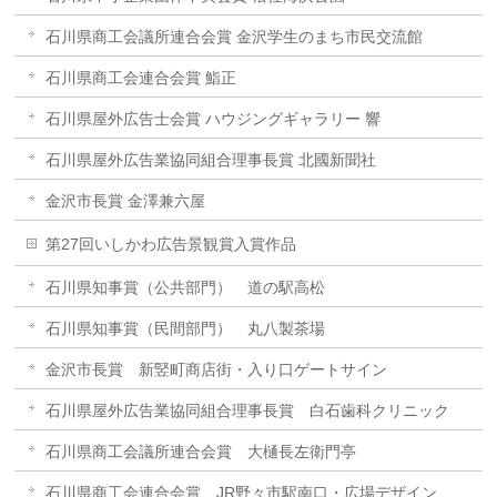
石川県商工会議所連合会賞 金沢学生のまち市民交流館
石川県商工会連合会賞 鮨正
石川県屋外広告士会賞 ハウジングギャラリー 響
石川県屋外広告業協同組合理事長賞 北國新聞社
金沢市長賞 金澤兼六屋
第27回いしかわ広告景観賞入賞作品
石川県知事賞（公共部門） 道の駅高松
石川県知事賞（民間部門） 丸八製茶場
金沢市長賞 新竪町商店街・入り口ゲートサイン
石川県屋外広告業協同組合理事長賞 白石歯科クリニック
石川県商工会議所連合会賞 大樋長左衛門亭
石川県商工会連合会賞 JR野々市駅南口・広場デザイン