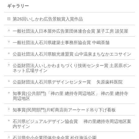
ギャラリー
第26回いしかわ広告景観賞入賞作品
一般社団法人日本屋外広告業団体連合会賞 菓子工房 談笑屋
一般社団法人石川県建築士事務所協会賞 中嶋茶舗
公益社団法人石川県観光連盟賞 山中温泉まちなかエコサイン
公益財団法人いしかわまちづくり技術センター賞 土居原ボン
ネット広場サイン
公益財団法人石川県デザインセンター賞 矢原歯科医院
知事賞(公共部門)「禅の里 總持寺周辺地区」 禅の里 總持寺
周辺地区
知事賞(民間部門)片町商店街アーケード吊り下げ看板
石川県ビジュアルデザイン協会賞 禅の里總持寺周辺地区案
内サイン
石川県中小企業団体中央会賞 松任海浜公園