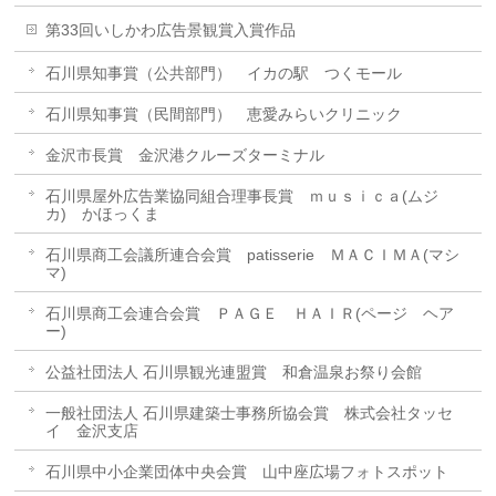
第33回いしかわ広告景観賞入賞作品
石川県知事賞（公共部門） イカの駅 つくモール
石川県知事賞（民間部門） 恵愛みらいクリニック
金沢市長賞 金沢港クルーズターミナル
石川県屋外広告業協同組合理事長賞 ｍｕｓｉｃａ(ムジ
カ) かほっくま
石川県商工会議所連合会賞 patisserie ＭＡＣＩＭＡ(マシ
マ)
石川県商工会連合会賞 ＰＡＧＥ ＨＡＩＲ(ページ ヘア
ー)
公益社団法人 石川県観光連盟賞 和倉温泉お祭り会館
一般社団法人 石川県建築士事務所協会賞 株式会社タッセ
イ 金沢支店
石川県中小企業団体中央会賞 山中座広場フォトスポット