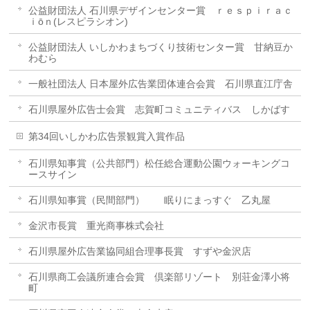
公益財団法人 石川県デザインセンター賞 ｒｅｓｐｉｒａｃ
ｉōｎ(レスピラシオン)
公益財団法人 いしかわまちづくり技術センター賞 甘納豆か
わむら
一般社団法人 日本屋外広告業団体連合会賞 石川県直江庁舎
石川県屋外広告士会賞 志賀町コミュニティバス しかばす
第34回いしかわ広告景観賞入賞作品
石川県知事賞（公共部門）松任総合運動公園ウォーキングコ
ースサイン
石川県知事賞（民間部門） 眠りにまっすぐ 乙丸屋
金沢市長賞 重光商事株式会社
石川県屋外広告業協同組合理事長賞 すずや金沢店
石川県商工会議所連合会賞 倶楽部リゾート 別荘金澤小将
町