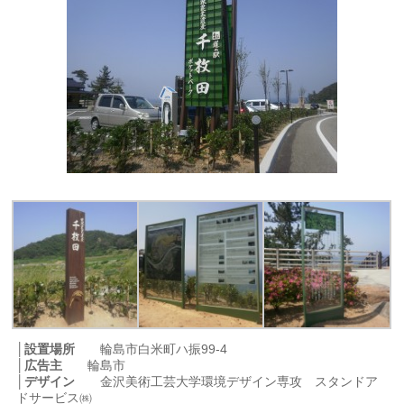
│設置場所
輪島市白米町ハ振99-4
│広告主
輪島市
│デザイン
金沢美術工芸大学環境デザイン専攻 スタンドア
ドサービス㈱