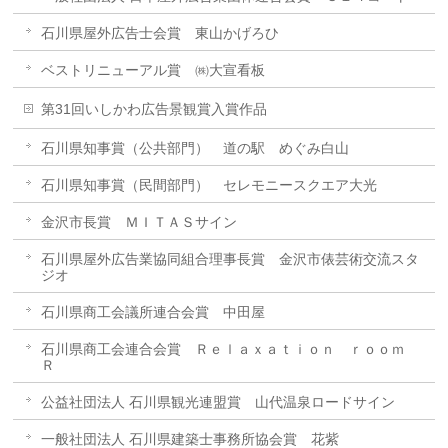
石川県屋外広告士会賞 東山かげろひ
ベストリニューアル賞 ㈱大宣看板
第31回いしかわ広告景観賞入賞作品
石川県知事賞（公共部門） 道の駅 めぐみ白山
石川県知事賞（民間部門） セレモニースクエア大光
金沢市長賞 ＭＩＴＡＳサイン
石川県屋外広告業協同組合理事長賞 金沢市俵芸術交流スタ
ジオ
石川県商工会議所連合会賞 中田屋
石川県商工会連合会賞 Ｒｅｌａｘａｔｉｏｎ ｒｏｏｍ
Ｒ
公益社団法人 石川県観光連盟賞 山代温泉ロードサイン
一般社団法人 石川県建築士事務所協会賞 花紫