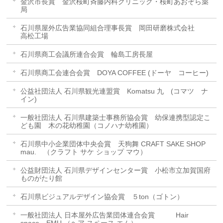
金沢市長賞 金沢桜町斉藤内科クリニック・桜町あおぞら薬
局
石川県屋外広告業協同組合理事長賞 岡田研磨株式会社
高松工場
石川県商工会議所連合会賞 輪島工房長屋
石川県商工会連合会賞 DOYA COFFEE (ドーヤ コーヒー)
公益社団法人 石川県観光連盟賞 Komatsu 九 (コマツ ナ
イン)
一般社団法人 石川県建築士事務所協会賞 幼保連携型認定こ
ども園 木の花幼稚園（コノハナ幼稚園）
石川県中小企業団体中央会賞 天狗舞 CRAFT SAKE SHOP
mau. （クラフト サケ ショップ マウ）
公益財団法人 石川県デザインセンター賞 小松市立加賀国府
ものがたり館
石川県ビジュアルデザイン協会賞 ５ton（ゴトン）
一般社団法人 日本屋外広告業団体連合会賞 Hair
space EMU （ヘア スペース エム）