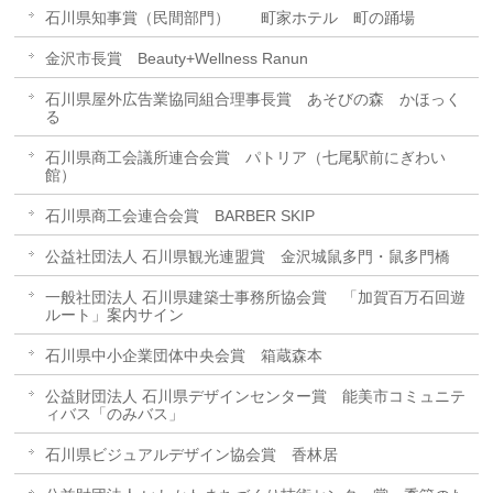
石川県知事賞（民間部門） 町家ホテル 町の踊場
金沢市長賞 Beauty+Wellness Ranun
石川県屋外広告業協同組合理事長賞 あそびの森 かほっく
る
石川県商工会議所連合会賞 パトリア（七尾駅前にぎわい
館）
石川県商工会連合会賞 BARBER SKIP
公益社団法人 石川県観光連盟賞 金沢城鼠多門・鼠多門橋
一般社団法人 石川県建築士事務所協会賞 「加賀百万石回遊
ルート」案内サイン
石川県中小企業団体中央会賞 箱蔵森本
公益財団法人 石川県デザインセンター賞 能美市コミュニテ
ィバス「のみバス」
石川県ビジュアルデザイン協会賞 香林居