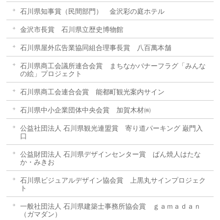
石川県知事賞（民間部門） 金沢彩の庭ホテル
金沢市長賞 石川県立歴史博物館
石川県屋外広告業協同組合理事長賞 八百萬本舗
石川県商工会議所連合会賞 まちなかバナーフラグ「みんな
の絵」プロジェクト
石川県商工会連合会賞 能都町観光案内サイン
石川県中小企業団体中央会賞 加賀木材㈱
公益社団法人 石川県観光連盟賞 寄り道パーキング 巌門入
口
公益財団法人 石川県デザインセンター賞 ぱん焼人はたな
か・みきお
石川県ビジュアルデザイン協会賞 上黒丸サインプロジェク
ト
一般社団法人 石川県建築士事務所協会賞 ｇａｍａｄａｎ
（ガマダン）