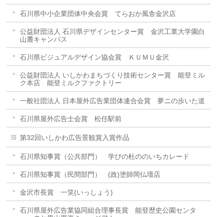
石川県中小企業団体中央会賞 てらおか風舎金沢店
公益財団法人 石川県デザインセンター賞 金沢工業大学園白
山麓キャンパス
石川県ビジュアルデザイン協会賞 ＫＵＭＵ金沢
公益財団法人 いしかわまちづくり技術センター賞 能登ミル
ク本店 能登ミルクファクトリー
一般社団法人 日本屋外広告業団体連合会賞 夢ニの歩いた道
石川県屋外広告士会賞 松任駅前
第32回いしかわ広告景観賞入賞作品
石川県知事賞（公共部門） 学びの杜ののいちカレード
石川県知事賞（民間部門） (政)塗師岡仏壇店
金沢市長賞 一笑(いっしょう)
石川県屋外広告業協同組合理事長賞 能登歴史公園センタ