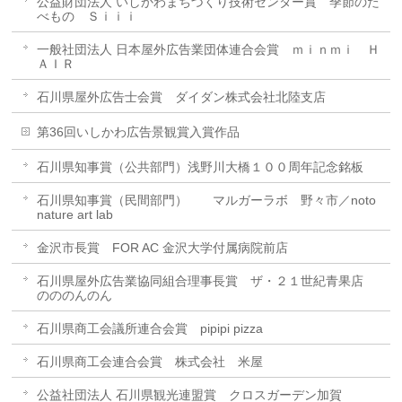
公益財団法人 いしかわまちづくり技術センター賞 季節のた
べもの Ｓｉｉｉ
一般社団法人 日本屋外広告業団体連合会賞 ｍｉｎｍｉ Ｈ
ＡＩＲ
石川県屋外広告士会賞 ダイダン株式会社北陸支店
第36回いしかわ広告景観賞入賞作品
石川県知事賞（公共部門）浅野川大橋１００周年記念銘板
石川県知事賞（民間部門） マルガーラボ 野々市／noto
nature art lab
金沢市長賞 FOR AC 金沢大学付属病院前店
石川県屋外広告業協同組合理事長賞 ザ・２１世紀青果店
のののんのん
石川県商工会議所連合会賞 pipipi pizza
石川県商工会連合会賞 株式会社 米屋
公益社団法人 石川県観光連盟賞 クロスガーデン加賀