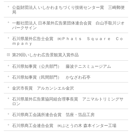
公益財団法人 いしかわまちづくり技術センター賞 三崎郵便
局
一般社団法人 日本屋外広告業団体連合会賞 白山手取川ジオ
パークサイン
石川県屋外広告士会賞 ㈱Ｐｈａｔｓ Ｓｑｕａｒｅ Ｃｏ
ｍｐａｎｙ
第29回いしかわ広告景観賞入賞作品
石川県知事賞（公共部門） 藤波テニスミュージアム
石川県知事賞（民間部門） かなざわ石亭
金沢市長賞 アルカンシエル金沢
石川県屋外広告業協同組合理事長賞 アニマルトリミングサ
ロン
石川県商工会議所連合会賞 箔座・箔品工房
石川県商工会連合会賞 ㈱ぶとうの木 森本インター工場