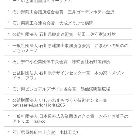
ー・のと里山里海ミュージアム
石川県商工会議所連合会賞 三井ガーデンホテル金沢
石川県商工会連合会賞 大成どうぶつ病院
公益社団法人 石川県観光連盟賞 前田土佐守家資料館
一般社団法人 石川県建築士事務所協会賞 にぎわいの里のの
いちカミーノ
石川県中小企業団体中央会賞 株式会社石野製作所
公益財団法人 石川県デザインセンター賞 木の家「メゾン
ドゥ ブワ」
石川県ビジュアルデザイン協会賞 鶴仙渓眺望広場
公益財団法人 いしかわまちづくり技術センター賞
patisserie&parlor Horita205
一般社団法人 日本屋外広告業団体連合会賞 お茶とお菓子の
アトリエ ha+co
石川県屋外広告士会賞 小林工芸社