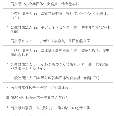
石川県中小企業団体中央会賞 輪島塗会館
公益社団法人 石川県観光連盟賞 寄り道パーキング 七浦(し
つら)
公益財団法人 石川県デザインセンター賞 津幡町まちなか科
学館
石川県ビジュアルデザイン協会賞 柳田植物公園
一般社団法人 石川県建築士事務所協会賞 津幡ふるさと歴史
館れきしる
公益財団法人 いしかわまちづくり技術センター賞 七尾駅前
バスターミナルサイン
一般社団法人 日本屋外広告業団体連合会賞 鮨処 三竹
石川県屋外広告士会賞 ㈱創真建設
第30回いしかわ広告景観賞入賞作品
石川県知事賞（公共部門） 道の駅 のと千里浜