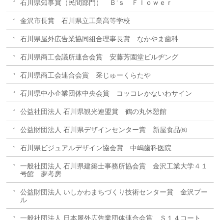
石川県知事賞（民間部門） Ｂ‘ｓ Ｆｌｏｗｅｒ
金沢市長賞 石川県立工業高等学校
石川県屋外広告業協同組合理事長賞 なかやま歯科
石川県商工会議所連合会賞 安藤芳園堂ビルヂング
石川県商工会連合会賞 采じゅーくらたや
石川県中小企業団体中央会賞 コッコレかないわサイン
公益社団法人 石川県観光連盟賞 鶴の丸休憩館
公益財団法人 石川県デザインセンター賞 新屋食品㈱
石川県ビジュアルデザイン協会賞 中嶋歯科医院
一般社団法人 石川県建築士事務所協会賞 金沢工業大学４１
号館 夢考房
公益財団法人 いしかわまちづくり技術センター賞 金沢プー
ル
一般社団法人 日本屋外広告業団体連合会賞 Ｓ１４コート