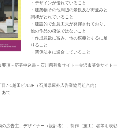
・デザインが優れていること
・建築物その他周辺の景観及び街並みと
調和がとれていること
・建設的で創意工夫が発揮されており、
他の作品の模倣ではないこと
・作成意欲に富み、他の模範とするに足
りること
・関係法令に適合していること
集要項
－
応募申込書
－
石川県募集サイト
ー
金沢市募集サイト
ー
2丁目7-1越田ビル3F（石川県屋外広告業協同組合内）
 あて
物の広告主、デザイナー（設計者）、制作（施工）者等を表彰