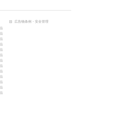
広告物条例・安全管理
品
品
品
品
品
品
品
品
品
品
品
品
品