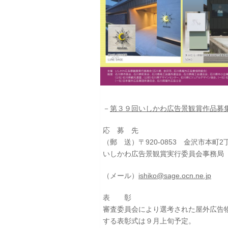
－
第３９回いしかわ広告景観賞作品募
応 募 先
（郵 送）〒920-0853 金沢市本町
いしかわ広告景観賞実行委員会事務局
（メール）
ish
iko@sage.ocn.ne.jp
表 彰
審査委員会により選考された屋外広告
する表彰式は９月上旬予定。