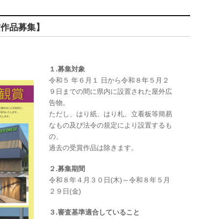
賞作品募集】
１.募集対象
令和５ 年６月１ 日から令和８年５月２
９日までの間に県内に設置された屋外広
告物。
ただし、はり紙、はり札、立看板等簡易
なもの及び法令の規定により設置するも
の、
過去の受賞作品は除きます。
２.募集期間
令和８年４月３０日(木)～令和８年５月
２９日(金)
３.審査基準適合していること