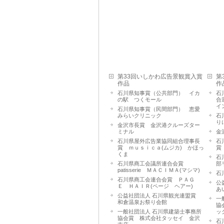
第33回いしかわ広告景観賞入賞
第
作品
作
石川県知事賞（公共部門） イカ
石
の駅 つくモール
合
イ
石川県知事賞（民間部門） 恵愛
みらいクリニック
石
り
金沢市長賞 金沢港クルーズター
ミナル
金
石川県屋外広告業協同組合理事長
石
賞 ｍｕｓｉｃａ(ムジカ) かほっ
賞
くま
石
石川県商工会議所連合会賞
部
patisserie ＭＡＣＩＭＡ(マシマ)
石
石川県商工会連合会賞 ＰＡＧ
公
Ｅ ＨＡＩＲ(ページ ヘアー)
あ
公益社団法人 石川県観光連盟賞
一
和倉温泉お祭り会館
協
一般社団法人 石川県建築士事務所
ッ
協会賞 株式会社タッセイ 金沢
石