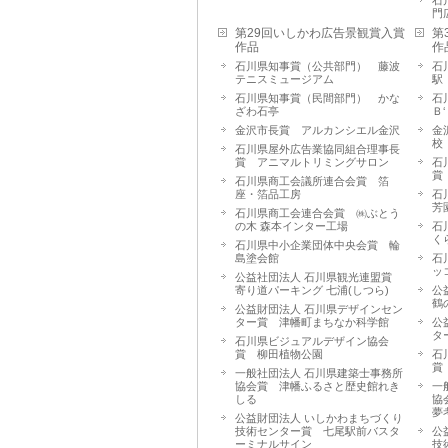
石
門
第29回いしかわ広告景観賞入賞
第
作品
作
石川県知事賞（公共部門） 藤波
石
テニスミュージアム
駅
石川県知事賞（民間部門） かな
石
ざわ石亭
Ｂ
金沢市長賞 アルカンシエル金沢
金
校
石川県屋外広告業協同組合理事長
賞 アニマルトリミングサロン
石
賞
石川県商工会議所連合会賞 箔
座・箔品工房
石
芳
石川県商工会連合会賞 ㈱ぶとう
の木 森本インター工場
石
く
石川県中小企業団体中央会賞 輪
島塗会館
石
ッ
公益社団法人 石川県観光連盟賞
寄り道パーキング 七浦(しつら)
公
鶴
公益財団法人 石川県デザインセン
ター賞 津幡町まちなか科学館
公
タ
石川県ビジュアルデザイン協会
賞 柳田植物公園
石
賞
一般社団法人 石川県建築士事務所
協会賞 津幡ふるさと歴史館れき
一
しる
協
夢
公益財団法人 いしかわまちづくり
技術センター賞 七尾駅前バスタ
公
ーミナルサイン
技