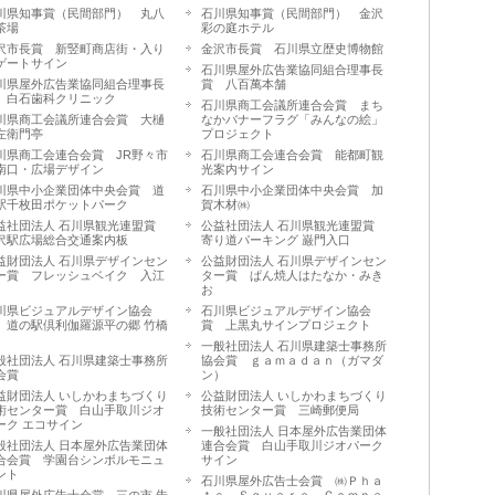
川県知事賞（民間部門） 丸八
石川県知事賞（民間部門） 金沢
茶場
彩の庭ホテル
沢市長賞 新竪町商店街・入り
金沢市長賞 石川県立歴史博物館
ゲートサイン
石川県屋外広告業協同組合理事長
川県屋外広告業協同組合理事長
賞 八百萬本舗
 白石歯科クリニック
石川県商工会議所連合会賞 まち
川県商工会議所連合会賞 大樋
なかバナーフラグ「みんなの絵」
左衛門亭
プロジェクト
川県商工会連合会賞 JR野々市
石川県商工会連合会賞 能都町観
南口・広場デザイン
光案内サイン
川県中小企業団体中央会賞 道
石川県中小企業団体中央会賞 加
駅千枚田ポケットパーク
賀木材㈱
益社団法人 石川県観光連盟賞
公益社団法人 石川県観光連盟賞
沢駅広場総合交通案内板
寄り道パーキング 巌門入口
益財団法人 石川県デザインセン
公益財団法人 石川県デザインセン
ー賞 フレッシュベイク 入江
ター賞 ぱん焼人はたなか・みき
お
川県ビジュアルデザイン協会
石川県ビジュアルデザイン協会
 道の駅倶利伽羅源平の郷 竹橋
賞 上黒丸サインプロジェクト
一般社団法人 石川県建築士事務所
般社団法人 石川県建築士事務所
協会賞 ｇａｍａｄａｎ（ガマダ
会賞
ン）
益財団法人 いしかわまちづくり
公益財団法人 いしかわまちづくり
術センター賞 白山手取川ジオ
技術センター賞 三崎郵便局
ーク エコサイン
一般社団法人 日本屋外広告業団体
般社団法人 日本屋外広告業団体
連合会賞 白山手取川ジオパーク
合会賞 学園台シンボルモニュ
サイン
ント
石川県屋外広告士会賞 ㈱Ｐｈａ