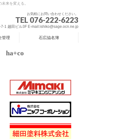
の未来を変える。
お気軽にお問い合わせください。
TEL 076-222-6223
 越田ビル3F E-mail:ishiko@sage.ocn.ne.jp
全管理
石広恊名簿
a+co