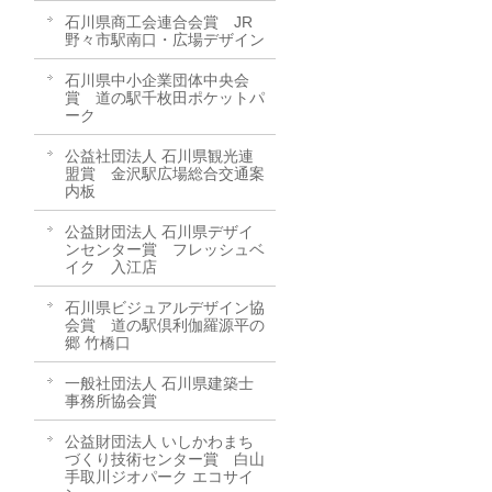
石川県商工会連合会賞 JR
野々市駅南口・広場デザイン
石川県中小企業団体中央会
賞 道の駅千枚田ポケットパ
ーク
公益社団法人 石川県観光連
盟賞 金沢駅広場総合交通案
内板
公益財団法人 石川県デザイ
ンセンター賞 フレッシュベ
イク 入江店
石川県ビジュアルデザイン協
会賞 道の駅倶利伽羅源平の
郷 竹橋口
一般社団法人 石川県建築士
事務所協会賞
公益財団法人 いしかわまち
づくり技術センター賞 白山
手取川ジオパーク エコサイ