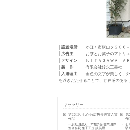
│設置場所
かほく市横山タ２０６－
│広告主
お茶とお菓子のアトリエ h
│デザイン
ＫＩＴＡＧＡＷＡ ＡＲ
│製 作
有限会社鈴永工芸社
│入選理由
金色の文字が美しく、外壁
を浮きだたせることで、存在感のある
ギャラリー
第26回いしかわ広告景観賞入賞
第
作品
作
一般社団法人日本屋外広告業団体
石
連合会賞 菓子工房 談笑屋
駅