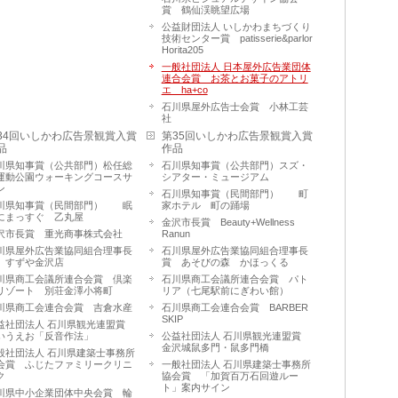
賞 鶴仙渓眺望広場
公益財団法人 いしかわまちづくり
技術センター賞 patisserie&parlor
Horita205
一般社団法人 日本屋外広告業団体
連合会賞 お茶とお菓子のアトリ
エ ha+co
石川県屋外広告士会賞 小林工芸
社
34回いしかわ広告景観賞入賞
第35回いしかわ広告景観賞入賞
品
作品
川県知事賞（公共部門）松任総
石川県知事賞（公共部門）スズ・
運動公園ウォーキングコースサ
シアター・ミュージアム
ン
石川県知事賞（民間部門） 町
川県知事賞（民間部門） 眠
家ホテル 町の踊場
にまっすぐ 乙丸屋
金沢市長賞 Beauty+Wellness
沢市長賞 重光商事株式会社
Ranun
川県屋外広告業協同組合理事長
石川県屋外広告業協同組合理事長
 すずや金沢店
賞 あそびの森 かほっくる
川県商工会議所連合会賞 倶楽
石川県商工会議所連合会賞 パト
リゾート 別荘金澤小将町
リア（七尾駅前にぎわい館）
川県商工会連合会賞 吉倉水産
石川県商工会連合会賞 BARBER
SKIP
益社団法人 石川県観光連盟賞
いうえお「反音作法」
公益社団法人 石川県観光連盟賞
金沢城鼠多門・鼠多門橋
般社団法人 石川県建築士事務所
会賞 ふじたファミリークリニ
一般社団法人 石川県建築士事務所
ク
協会賞 「加賀百万石回遊ルー
ト」案内サイン
川県中小企業団体中央会賞 輪