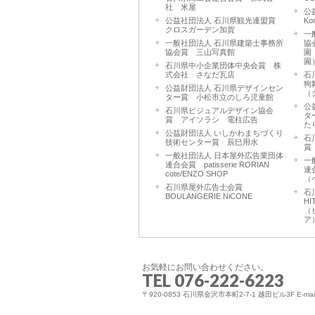
社 米屋
公
公益社団法人 石川県観光連盟賞
K
クロスガーデン加賀
一
一般社団法人 石川県建築士事務所
協
協会賞 三山写真館
園
園
石川県中小企業団体中央会賞 株
式会社 さなだ瓦店
石
狗舞
公益財団法人 石川県デザインセン
（
ター賞 小松市立のしろ児童館
公
石川県ビジュアルデザイン協会
タ
賞 アイソラシ 電柱広告
た
公益財団法人 いしかわまちづくり
石
技術センター賞 辰巳用水
賞
一般社団法人 日本屋外広告業団体
一
連合会賞 patisserie RORIAN
連
cote/ENZO SHOP
（
石川県屋外広告士会賞
石
BOULANGERIE NiCONE
HI
（
ア
お気軽にお問い合わせください。
TEL 076-222-6223
〒920-0853 石川県金沢市本町2-7-1 越田ビル3F E-mail:is