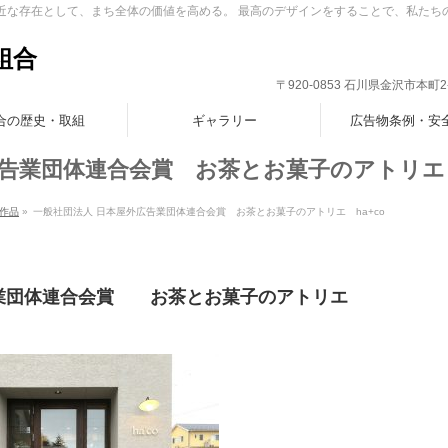
身近な存在として、まち全体の価値を高める。 最高のデザインをすることで、私たち
組合
〒920-0853 石川県金沢市本町2-7-1
合の歴史・取組
ギャラリー
広告物条例・安
告業団体連合会賞 お茶とお菓子のアトリエ h
作品
»
一般社団法人 日本屋外広告業団体連合会賞 お茶とお菓子のアトリエ ha+co
告業団体連合会賞 お茶とお菓子のアトリエ