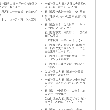
般社団法人 日本屋外広告業団体
一般社団法人 日本屋外広告業団体
合会賞 Ｓ１４コート
連合会賞 夢ニの歩いた道
川県屋外広告士会賞 東山かげ
石川県屋外広告士会賞 松任駅前
ひ
第32回いしかわ広告景観賞入賞
ストリニューアル賞 ㈱大宣看
作品
石川県知事賞（公共部門） 学び
の杜ののいちカレード
石川県知事賞（民間部門） (政)塗
師岡仏壇店
金沢市長賞 一笑(いっしょう)
石川県屋外広告業協同組合理事長
賞 能登歴史公園センター・のと
里山里海ミュージアム
石川県商工会議所連合会賞 三井
ガーデンホテル金沢
石川県商工会連合会賞 大成どう
ぶつ病院
公益社団法人 石川県観光連盟賞
前田土佐守家資料館
一般社団法人 石川県建築士事務所
協会賞 にぎわいの里ののいちカ
ミーノ
石川県中小企業団体中央会賞 株
式会社石野製作所
公益財団法人 石川県デザインセン
ター賞 木の家「メゾン ドゥ
ブワ」
石川県ビジュアルデザイン協会