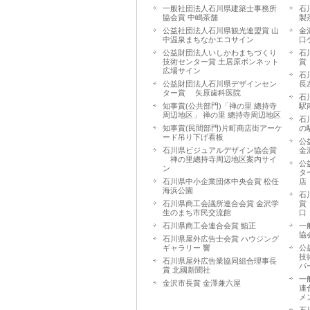
一般社団法人石川県建築士事務所
石
協会賞 中嶋茶舗
製
公益社団法人石川県観光連盟賞 山
金
中温泉まちなかエコサイン
口
公益財団法人いしかわまちづくり
石
技術センター賞 土居原ボンネット
賞
広場サイン
石
公益財団法人石川県デザインセン
長
ター賞 矢原歯科医院
石
知事賞(公共部門)「禅の里 總持寺
駅
周辺地区」 禅の里 總持寺周辺地区
石
知事賞(民間部門)片町商店街アーケ
の
ード吊り下げ看板
公
石川県ビジュアルデザイン協会賞
金
禅の里總持寺周辺地区案内サイ
公
ン
タ
石川県中小企業団体中央会賞 松任
店
海浜公園
石
石川県商工会議所連合会賞 金沢学
賞
生のまち市民交流館
口
石川県商工会連合会賞 鮨正
一
協
石川県屋外広告士会賞 ハウジング
ギャラリー 響
公
技
石川県屋外広告業協同組合理事長
パ
賞 北國新聞社
一
金沢市長賞 金澤兼六屋
連
メ