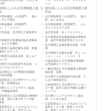
川県屋外広告士会賞 三の市 朱
ｔｓ Ｓｑｕａｒｅ Ｃｏｍｐａ
広場
ｎｙ
30回いしかわ広告景観賞入賞
第31回いしかわ広告景観賞入賞
品
作品
川県知事賞（公共部門） 道の
石川県知事賞（公共部門） 道の
 のと千里浜
駅 めぐみ白山
川県知事賞（民間部門）
石川県知事賞（民間部門） セレ
‘ｓ Ｆｌｏｗｅｒ
モニースクエア大光
沢市長賞 石川県立工業高等学
金沢市長賞 ＭＩＴＡＳサイン
石川県屋外広告業協同組合理事長
川県屋外広告業協同組合理事長
賞 金沢市俵芸術交流スタジオ
 なかやま歯科
石川県商工会議所連合会賞 中田
川県商工会議所連合会賞 安藤
屋
園堂ビルヂング
石川県商工会連合会賞 Ｒｅｌａ
川県商工会連合会賞 采じゅー
ｘａｔｉｏｎ ｒｏｏｍ Ｒ
らたや
公益社団法人 石川県観光連盟賞
川県中小企業団体中央会賞 コ
山代温泉ロードサイン
コレかないわサイン
一般社団法人 石川県建築士事務所
益社団法人 石川県観光連盟賞
協会賞 花紫
の丸休憩館
石川県中小企業団体中央会賞 て
益財団法人 石川県デザインセン
らおか風舎金沢店
ー賞 新屋食品㈱
公益財団法人 石川県デザインセン
川県ビジュアルデザイン協会
ター賞 金沢工業大学園白山麓キ
 中嶋歯科医院
ャンパス
般社団法人 石川県建築士事務所
石川県ビジュアルデザイン協会
会賞 金沢工業大学４１号館
賞 ＫＵＭＵ金沢
考房
公益財団法人 いしかわまちづくり
益財団法人 いしかわまちづくり
技術センター賞 能登ミルク本
術センター賞 金沢プール
店 能登ミルクファクトリー