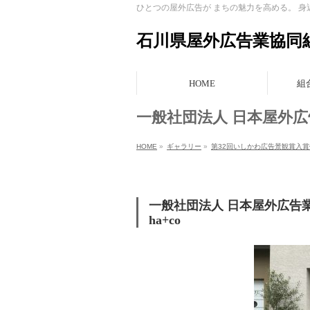
ひとつの屋外広告が まちの魅力を高める。 
石川県屋外広告業協同
HOME
組
一般社団法人 日本屋外広
HOME
»
ギャラリー
»
第32回いしかわ広告景観賞入賞
一般社団法人 日本屋外広
ha+co