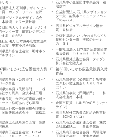
キリモト
石川県中小企業団体中央会賞 箱
蔵森本
益財団法人 石川県デザインセン
ー賞 ホンダドリーム 金沢
公益財団法人 石川県デザインセン
ター賞 能美市コミュニティバス
川県ビジュアルデザイン協会
「のみバス」
 木場潟 カヌー競技場
石川県ビジュアルデザイン協会
益財団法人 いしかわまちづくり
賞 香林居
術センター賞 町家レジデンス
ン金沢 かがび
公益財団法人 いしかわまちづくり
技術センター賞 季節のたべも
般社団法人 日本屋外広告業団体
の Ｓｉｉｉ
合会賞 中村小児科病院
一般社団法人 日本屋外広告業団体
川県屋外広告士会賞 羽咋市シ
連合会賞 ｍｉｎｍｉ ＨＡＩＲ
ボルサイン
石川県屋外広告士会賞 ダイダン
株式会社北陸支店
37回いしかわ広告景観賞入賞
第38回いしかわ広告景観賞入賞
品
作品
川県知事賞（公共部門）トレイ
石川県知事賞（公共部門）羽咋市
パーク白山
にぎわい交流拠点ＬＡＫＵＮＡ
はくい
川県知事賞（民間部門） 株
会社ホリ乳業 金沢本社工場
石川県知事賞（民間部門） 株
式会社山徳 本社
沢市長賞 金沢桜町斉藤内科ク
ニック・桜町あおぞら薬局
金沢市長賞 LUNE’DAGE（ルナ・
デイジ）
川県屋外広告業協同組合理事長
 岡田研磨株式会社 高松工
石川県屋外広告業協同組合理事長
賞 SOKO（ソコ）
川県商工会議所連合会賞 輪島
石川県商工会議所連合会賞 株式
房長屋
会社北都鉄工 白山事業所
川県商工会連合会賞 DOYA
石川県商工会連合会賞 馬場化学
OFFEE (ドーヤ コーヒー)
工業株式会社 川北生産本部