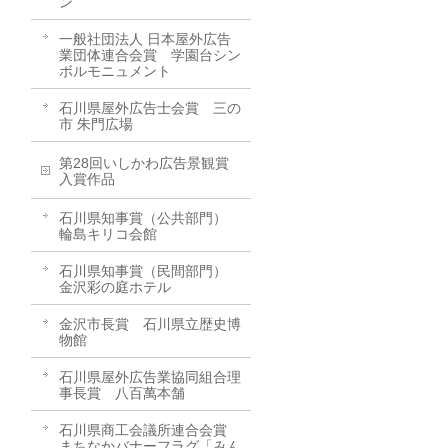
ン
一般社団法人 日本屋外広告
業団体連合会賞 学園台シン
ボルモニュメント
石川県屋外広告士会賞 三の
市 朱門広場
第28回いしかわ広告景観賞
入賞作品
石川県知事賞（公共部門）
輪島キリコ会館
石川県知事賞（民間部門）
金沢彩の庭ホテル
金沢市長賞 石川県立歴史博
物館
石川県屋外広告業協同組合理
事長賞 八百萬本舗
石川県商工会議所連合会賞
まちなかバナーフラグ「みん