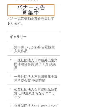
バナー広告登録企業を募集して
おります。
ギャラリー
第26回いしかわ広告景観賞
入賞作品
一般社団法人日本屋外広告業
団体連合会賞 菓子工房 談笑
屋
一般社団法人石川県建築士事
務所協会賞 中嶋茶舗
公益社団法人石川県観光連盟
賞 山中温泉まちなかエコサ
イン
公益財団法人いしかわまちづ