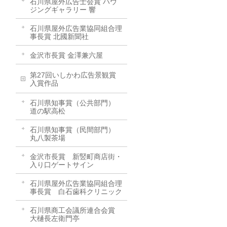
石川県屋外広告士会賞 ハウ
ジングギャラリー 響
石川県屋外広告業協同組合理
事長賞 北國新聞社
金沢市長賞 金澤兼六屋
第27回いしかわ広告景観賞
入賞作品
石川県知事賞（公共部門）
道の駅高松
石川県知事賞（民間部門）
丸八製茶場
金沢市長賞 新竪町商店街・
入り口ゲートサイン
石川県屋外広告業協同組合理
事長賞 白石歯科クリニック
石川県商工会議所連合会賞
大樋長左衛門亭