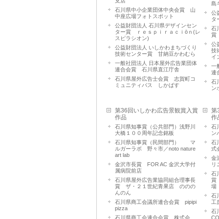
支店
島
石川県中小企業団体中央会賞 山
公
中座広場フォトスポット
タ
公益財団法人 石川県デザインセン
石
ター賞 ｒｅｓｐｉｒａｃｉōｎ(レ
賞
スピラシオン)
公
公益財団法人 いしかわまちづくり
技
技術センター賞 甘納豆かわむら
イ
一般社団法人 日本屋外広告業団体
一
連合会賞 石川県直江庁舎
連
石川県屋外広告士会賞 志賀町コ
石
ミュニティバス しかばす
ン
第36回いしかわ広告景観賞入賞
第
作品
作
石川県知事賞（公共部門）浅野川
石
大橋１００周年記念銘板
ン
石川県知事賞（民間部門） マ
石
ルガーラボ 野々市／noto nature
式
art lab
金
金沢市長賞 FOR AC 金沢大学付
リ
属病院前店
石
石川県屋外広告業協同組合理事長
賞
賞 ザ・２１世紀青果店 ののの
場
んのん
石
石川県商工会議所連合会賞 pipipi
工
pizza
石
石川県商工会連合会賞 株式会
C