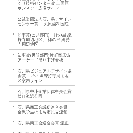
くり技術センター賞 土居原
ボンネット広場サイン
公益財団法人石川県デザイン
センター賞 矢原歯科医院
知事賞(公共部門)「禅の里 總
持寺周辺地区」 禅の里 總持
寺周辺地区
知事賞(民間部門)片町商店街
アーケード吊り下げ看板
石川県ビジュアルデザイン協
会賞 禅の里總持寺周辺地
区案内サイン
石川県中小企業団体中央会賞
松任海浜公園
石川県商工会議所連合会賞
金沢学生のまち市民交流館
石川県商工会連合会賞 鮨正