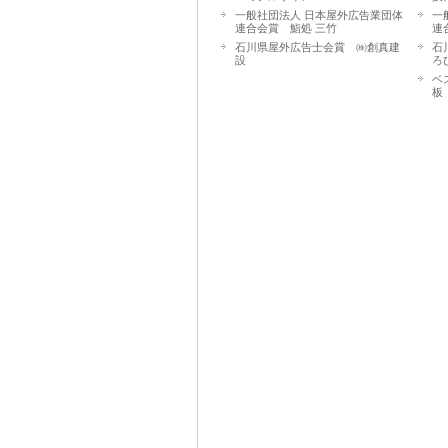
一般社団法人 日本屋外広告業団体
一
連合会賞 鮨処 三竹
連
石川県屋外広告士会賞 ㈱創真建
石
設
ろ
ベ
板