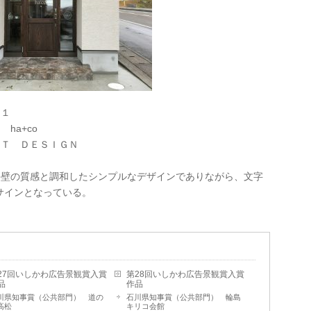
１
a+co
Ｔ ＤＥＳＩＧＮ
の質感と調和したシンプルなデザインでありながら、文字
サインとなっている。
27回いしかわ広告景観賞入賞
第28回いしかわ広告景観賞入賞
品
作品
川県知事賞（公共部門） 道の
石川県知事賞（公共部門） 輪島
高松
キリコ会館