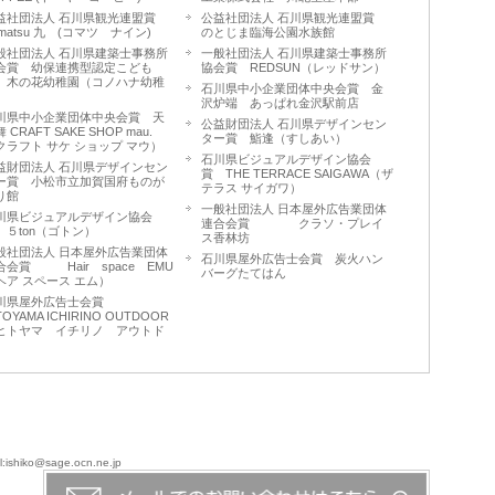
益社団法人 石川県観光連盟賞
公益社団法人 石川県観光連盟賞
omatsu 九 (コマツ ナイン)
のとじま臨海公園水族館
般社団法人 石川県建築士事務所
一般社団法人 石川県建築士事務所
会賞 幼保連携型認定こども
協会賞 REDSUN（レッドサン）
 木の花幼稚園（コノハナ幼稚
石川県中小企業団体中央会賞 金
）
沢炉端 あっぱれ金沢駅前店
川県中小企業団体中央会賞 天
公益財団法人 石川県デザインセン
 CRAFT SAKE SHOP mau.
ター賞 鮨逢（すしあい）
クラフト サケ ショップ マウ）
石川県ビジュアルデザイン協会
益財団法人 石川県デザインセン
賞 THE TERRACE SAIGAWA（ザ
ー賞 小松市立加賀国府ものが
テラス サイガワ）
り館
一般社団法人 日本屋外広告業団体
川県ビジュアルデザイン協会
連合会賞 クラソ・プレイ
 ５ton（ゴトン）
ス香林坊
般社団法人 日本屋外広告業団体
石川県屋外広告士会賞 炭火ハン
合会賞 Hair space EMU
バーグたてはん
ヘア スペース エム）
川県屋外広告士会賞
TOYAMA ICHIRINO OUTDOOR
ヒトヤマ イチリノ アウトド
）
hiko@sage.ocn.ne.jp