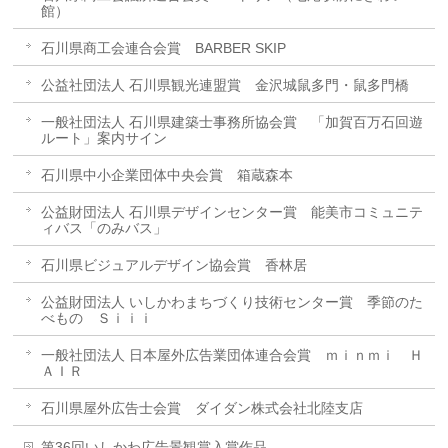
館）
石川県商工会連合会賞 BARBER SKIP
公益社団法人 石川県観光連盟賞 金沢城鼠多門・鼠多門橋
一般社団法人 石川県建築士事務所協会賞 「加賀百万石回遊
ルート」案内サイン
石川県中小企業団体中央会賞 箱蔵森本
公益財団法人 石川県デザインセンター賞 能美市コミュニテ
ィバス「のみバス」
石川県ビジュアルデザイン協会賞 香林居
公益財団法人 いしかわまちづくり技術センター賞 季節のた
べもの Ｓｉｉｉ
一般社団法人 日本屋外広告業団体連合会賞 ｍｉｎｍｉ Ｈ
ＡＩＲ
石川県屋外広告士会賞 ダイダン株式会社北陸支店
第36回いしかわ広告景観賞入賞作品