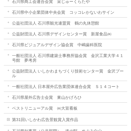
石川県商工会連合会賞 采じゅーくらたや
石川県中小企業団体中央会賞 コッコレかないわサイン
公益社団法人 石川県観光連盟賞 鶴の丸休憩館
公益財団法人 石川県デザインセンター賞 新屋食品㈱
石川県ビジュアルデザイン協会賞 中嶋歯科医院
一般社団法人 石川県建築士事務所協会賞 金沢工業大学４１
号館 夢考房
公益財団法人 いしかわまちづくり技術センター賞 金沢プー
ル
一般社団法人 日本屋外広告業団体連合会賞 Ｓ１４コート
石川県屋外広告士会賞 東山かげろひ
ベストリニューアル賞 ㈱大宣看板
第31回いしかわ広告景観賞入賞作品
石川県知事賞（公共部門） 道の駅 めぐみ白山