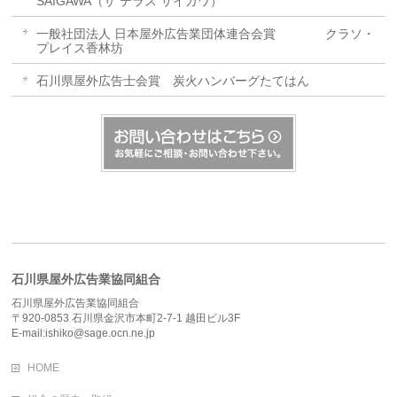
SAIGAWA（ザ テラス サイガワ）
一般社団法人 日本屋外広告業団体連合会賞 クラソ・
プレイス香林坊
石川県屋外広告士会賞 炭火ハンバーグたてはん
石川県屋外広告業協同組合
石川県屋外広告業協同組合
〒920-0853 石川県金沢市本町2-7-1 越田ビル3F
E-mail:ishiko@sage.ocn.ne.jp
HOME