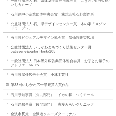
一般社団法人 石川県建築士事務所協会賞 にぎわいの里のの
いちカミーノ
石川県中小企業団体中央会賞 株式会社石野製作所
公益財団法人 石川県デザインセンター賞 木の家「メゾン
ドゥ ブワ」
石川県ビジュアルデザイン協会賞 鶴仙渓眺望広場
公益財団法人 いしかわまちづくり技術センター賞
patisserie&parlor Horita205
一般社団法人 日本屋外広告業団体連合会賞 お茶とお菓子の
アトリエ ha+co
石川県屋外広告士会賞 小林工芸社
第33回いしかわ広告景観賞入賞作品
石川県知事賞（公共部門） イカの駅 つくモール
石川県知事賞（民間部門） 恵愛みらいクリニック
金沢市長賞 金沢港クルーズターミナル