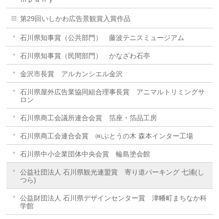
第29回いしかわ広告景観賞入賞作品
石川県知事賞（公共部門） 藤波テニスミュージアム
石川県知事賞（民間部門） かなざわ石亭
金沢市長賞 アルカンシエル金沢
石川県屋外広告業協同組合理事長賞 アニマルトリミングサ
ロン
石川県商工会議所連合会賞 箔座・箔品工房
石川県商工会連合会賞 ㈱ぶとうの木 森本インター工場
石川県中小企業団体中央会賞 輪島塗会館
公益社団法人 石川県観光連盟賞 寄り道パーキング 七浦(し
つら)
公益財団法人 石川県デザインセンター賞 津幡町まちなか科
学館