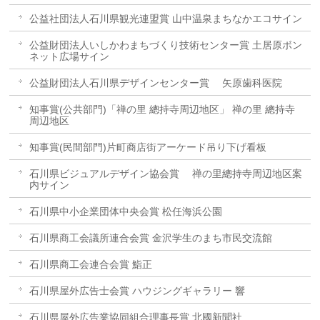
公益社団法人石川県観光連盟賞 山中温泉まちなかエコサイン
公益財団法人いしかわまちづくり技術センター賞 土居原ボン
ネット広場サイン
公益財団法人石川県デザインセンター賞 矢原歯科医院
知事賞(公共部門)「禅の里 總持寺周辺地区」 禅の里 總持寺
周辺地区
知事賞(民間部門)片町商店街アーケード吊り下げ看板
石川県ビジュアルデザイン協会賞 禅の里總持寺周辺地区案
内サイン
石川県中小企業団体中央会賞 松任海浜公園
石川県商工会議所連合会賞 金沢学生のまち市民交流館
石川県商工会連合会賞 鮨正
石川県屋外広告士会賞 ハウジングギャラリー 響
石川県屋外広告業協同組合理事長賞 北國新聞社