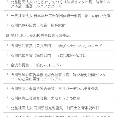
公益財団法人 いしかわまちづくり技術センター賞 能登ミル
ク本店 能登ミルクファクトリー
一般社団法人 日本屋外広告業団体連合会賞 夢ニの歩いた道
石川県屋外広告士会賞 松任駅前
第32回いしかわ広告景観賞入賞作品
石川県知事賞（公共部門） 学びの杜ののいちカレード
石川県知事賞（民間部門） (政)塗師岡仏壇店
金沢市長賞 一笑(いっしょう)
石川県屋外広告業協同組合理事長賞 能登歴史公園センタ
ー・のと里山里海ミュージアム
石川県商工会議所連合会賞 三井ガーデンホテル金沢
石川県商工会連合会賞 大成どうぶつ病院
公益社団法人 石川県観光連盟賞 前田土佐守家資料館