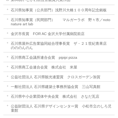
石川県知事賞（公共部門）浅野川大橋１００周年記念銘板
石川県知事賞（民間部門） マルガーラボ 野々市／noto
nature art lab
金沢市長賞 FOR AC 金沢大学付属病院前店
石川県屋外広告業協同組合理事長賞 ザ・２１世紀青果店
のののんのん
石川県商工会議所連合会賞 pipipi pizza
石川県商工会連合会賞 株式会社 米屋
公益社団法人 石川県観光連盟賞 クロスガーデン加賀
一般社団法人 石川県建築士事務所協会賞 三山写真館
石川県中小企業団体中央会賞 株式会社 さなだ瓦店
公益財団法人 石川県デザインセンター賞 小松市立のしろ児
童館