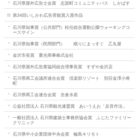
石川県屋外広告士会賞 志賀町コミュニティバス しかばす
第34回いしかわ広告景観賞入賞作品
石川県知事賞（公共部門）松任総合運動公園ウォーキングコ
ースサイン
石川県知事賞（民間部門） 眠りにまっすぐ 乙丸屋
金沢市長賞 重光商事株式会社
石川県屋外広告業協同組合理事長賞 すずや金沢店
石川県商工会議所連合会賞 倶楽部リゾート 別荘金澤小将
町
石川県商工会連合会賞 吉倉水産
公益社団法人 石川県観光連盟賞 あいうえお「反音作法」
一般社団法人 石川県建築士事務所協会賞 ふじたファミリー
クリニック
石川県中小企業団体中央会賞 輪島キリモト