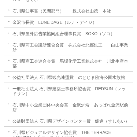
石川県知事賞（民間部門） 株式会社山徳 本社
金沢市長賞 LUNE’DAGE（ルナ・デイジ）
石川県屋外広告業協同組合理事長賞 SOKO（ソコ）
石川県商工会議所連合会賞 株式会社北都鉄工 白山事業
所
石川県商工会連合会賞 馬場化学工業株式会社 川北生産本
部
公益社団法人 石川県観光連盟賞 のとじま臨海公園水族館
一般社団法人 石川県建築士事務所協会賞 REDSUN（レッ
ドサン）
石川県中小企業団体中央会賞 金沢炉端 あっぱれ金沢駅前
店
公益財団法人 石川県デザインセンター賞 鮨逢（すしあい）
石川県ビジュアルデザイン協会賞 THE TERRACE