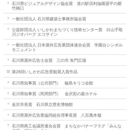
石川県ビジュアルデザイン協会賞 道の駅倶利伽羅源平の郷
竹橋口
一般社団法人 石川県建築士事務所協会賞
公益財団法人 いしかわまちづくり技術センター賞 白山手取
川ジオパーク エコサイン
一般社団法人 日本屋外広告業団体連合会賞 学園台シンボル
モニュメント
石川県屋外広告士会賞 三の市 朱門広場
第28回いしかわ広告景観賞入賞作品
石川県知事賞（公共部門） 輪島キリコ会館
石川県知事賞（民間部門） 金沢彩の庭ホテル
金沢市長賞 石川県立歴史博物館
石川県屋外広告業協同組合理事長賞 八百萬本舗
石川県商工会議所連合会賞 まちなかバナーフラグ「みんな