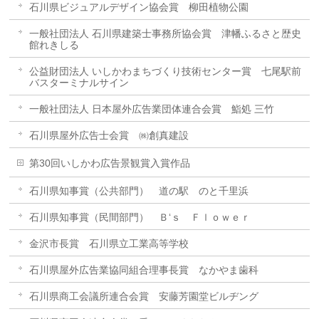
石川県ビジュアルデザイン協会賞 柳田植物公園
一般社団法人 石川県建築士事務所協会賞 津幡ふるさと歴史
館れきしる
公益財団法人 いしかわまちづくり技術センター賞 七尾駅前
バスターミナルサイン
一般社団法人 日本屋外広告業団体連合会賞 鮨処 三竹
石川県屋外広告士会賞 ㈱創真建設
第30回いしかわ広告景観賞入賞作品
石川県知事賞（公共部門） 道の駅 のと千里浜
石川県知事賞（民間部門） Ｂ‘ｓ Ｆｌｏｗｅｒ
金沢市長賞 石川県立工業高等学校
石川県屋外広告業協同組合理事長賞 なかやま歯科
石川県商工会議所連合会賞 安藤芳園堂ビルヂング