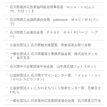
石川県屋外広告業協同組合理事長賞 ｍｕｓｉｃａ(ムジ
カ) かほっくま
石川県商工会議所連合会賞 patisserie ＭＡＣＩＭＡ(マシ
マ)
石川県商工会連合会賞 ＰＡＧＥ ＨＡＩＲ(ページ ヘア
ー)
公益社団法人 石川県観光連盟賞 和倉温泉お祭り会館
一般社団法人 石川県建築士事務所協会賞 株式会社タッセ
イ 金沢支店
石川県中小企業団体中央会賞 山中座広場フォトスポット
公益財団法人 石川県デザインセンター賞 ｒｅｓｐｉｒａｃ
ｉōｎ(レスピラシオン)
公益財団法人 いしかわまちづくり技術センター賞 甘納豆か
わむら
一般社団法人 日本屋外広告業団体連合会賞 石川県直江庁舎