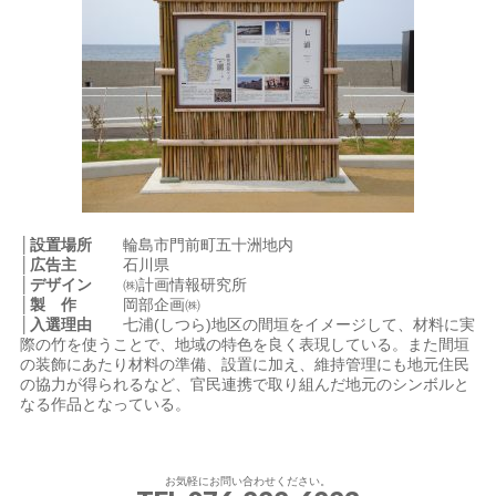
│設置場所
輪島市門前町五十洲地内
│広告主
石川県
│デザイン
㈱計画情報研究所
│製 作
岡部企画㈱
│入選理由
七浦(しつら)地区の間垣をイメージして、材料に実
際の竹を使うことで、地域の特色を良く表現している。また間垣
の装飾にあたり材料の準備、設置に加え、維持管理にも地元住民
の協力が得られるなど、官民連携で取り組んだ地元のシンボルと
なる作品となっている。
お気軽にお問い合わせください。