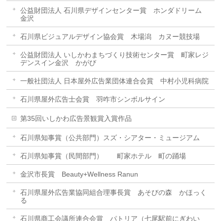
公益財団法人 石川県デザインセンター賞 ホンダドリーム
金沢
石川県ビジュアルデザイン協会賞 木場潟 カヌー競技場
公益財団法人 いしかわまちづくり技術センター賞 町家レジ
デンスイン金沢 かがび
一般社団法人 日本屋外広告業団体連合会賞 中村小児科病院
石川県屋外広告士会賞 羽咋市シンボルサイン
第35回いしかわ広告景観賞入賞作品
石川県知事賞（公共部門）スズ・シアター・ミュージアム
石川県知事賞（民間部門） 町家ホテル 町の踊場
金沢市長賞 Beauty+Wellness Ranun
石川県屋外広告業協同組合理事長賞 あそびの森 かほっく
る
石川県商工会議所連合会賞 パトリア（七尾駅前にぎわい