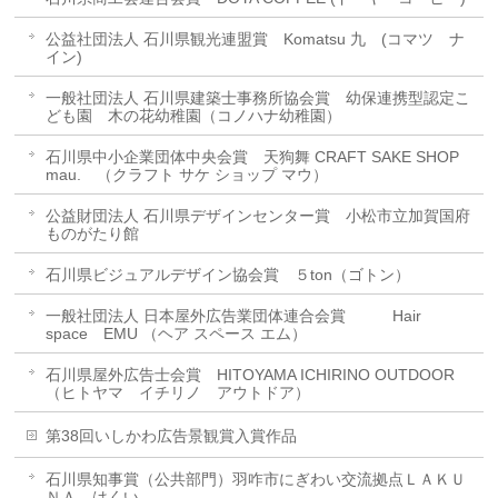
公益社団法人 石川県観光連盟賞 Komatsu 九 (コマツ ナ
イン)
一般社団法人 石川県建築士事務所協会賞 幼保連携型認定こ
ども園 木の花幼稚園（コノハナ幼稚園）
石川県中小企業団体中央会賞 天狗舞 CRAFT SAKE SHOP
mau. （クラフト サケ ショップ マウ）
公益財団法人 石川県デザインセンター賞 小松市立加賀国府
ものがたり館
石川県ビジュアルデザイン協会賞 ５ton（ゴトン）
一般社団法人 日本屋外広告業団体連合会賞 Hair
space EMU （ヘア スペース エム）
石川県屋外広告士会賞 HITOYAMA ICHIRINO OUTDOOR
（ヒトヤマ イチリノ アウトドア）
第38回いしかわ広告景観賞入賞作品
石川県知事賞（公共部門）羽咋市にぎわい交流拠点ＬＡＫＵ
ＮＡ はくい