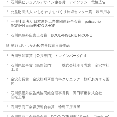
石川県ビジュアルデザイン協会賞 アイソラシ 電柱広告
公益財団法人 いしかわまちづくり技術センター賞 辰巳用水
一般社団法人 日本屋外広告業団体連合会賞 patisserie
RORIAN cote/ENZO SHOP
石川県屋外広告士会賞 BOULANGERIE NiCONE
第37回いしかわ広告景観賞入賞作品
石川県知事賞（公共部門）トレインパーク白山
石川県知事賞（民間部門） 株式会社ホリ乳業 金沢本社
工場
金沢市長賞 金沢桜町斉藤内科クリニック・桜町あおぞら薬
局
石川県屋外広告業協同組合理事長賞 岡田研磨株式会社
高松工場
石川県商工会議所連合会賞 輪島工房長屋
石川県商工会連合会賞 DOYA COFFEE (ドーヤ コーヒー)