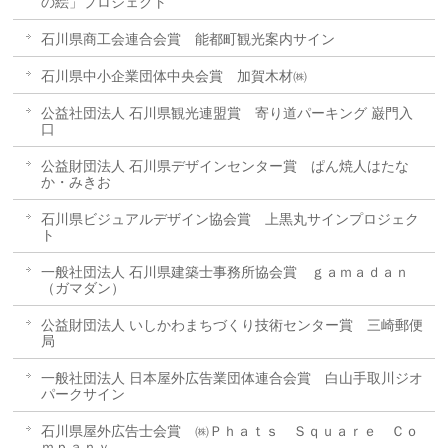
の絵」プロジェクト
石川県商工会連合会賞 能都町観光案内サイン
石川県中小企業団体中央会賞 加賀木材㈱
公益社団法人 石川県観光連盟賞 寄り道パーキング 巌門入
口
公益財団法人 石川県デザインセンター賞 ぱん焼人はたな
か・みきお
石川県ビジュアルデザイン協会賞 上黒丸サインプロジェク
ト
一般社団法人 石川県建築士事務所協会賞 ｇａｍａｄａｎ
（ガマダン）
公益財団法人 いしかわまちづくり技術センター賞 三崎郵便
局
一般社団法人 日本屋外広告業団体連合会賞 白山手取川ジオ
パークサイン
石川県屋外広告士会賞 ㈱Ｐｈａｔｓ Ｓｑｕａｒｅ Ｃｏ
ｍｐａｎｙ