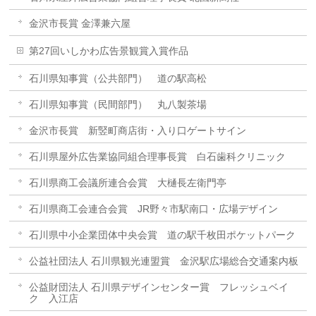
金沢市長賞 金澤兼六屋
第27回いしかわ広告景観賞入賞作品
石川県知事賞（公共部門） 道の駅高松
石川県知事賞（民間部門） 丸八製茶場
金沢市長賞 新竪町商店街・入り口ゲートサイン
石川県屋外広告業協同組合理事長賞 白石歯科クリニック
石川県商工会議所連合会賞 大樋長左衛門亭
石川県商工会連合会賞 JR野々市駅南口・広場デザイン
石川県中小企業団体中央会賞 道の駅千枚田ポケットパーク
公益社団法人 石川県観光連盟賞 金沢駅広場総合交通案内板
公益財団法人 石川県デザインセンター賞 フレッシュベイ
ク 入江店