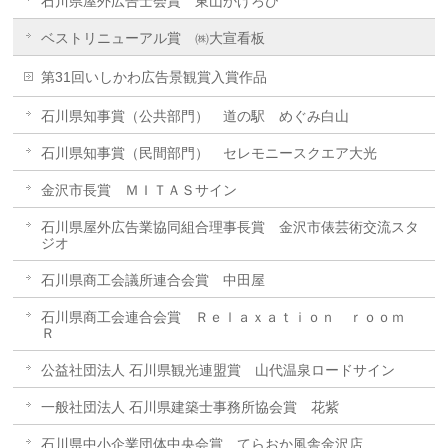
石川県屋外広告士会賞 東山かげろひ
ベストリニューアル賞 ㈱大宣看板
第31回いしかわ広告景観賞入賞作品
石川県知事賞（公共部門） 道の駅 めぐみ白山
石川県知事賞（民間部門） セレモニースクエア大光
金沢市長賞 ＭＩＴＡＳサイン
石川県屋外広告業協同組合理事長賞 金沢市俵芸術交流スタ
ジオ
石川県商工会議所連合会賞 中田屋
石川県商工会連合会賞 Ｒｅｌａｘａｔｉｏｎ ｒｏｏｍ
Ｒ
公益社団法人 石川県観光連盟賞 山代温泉ロードサイン
一般社団法人 石川県建築士事務所協会賞 花紫
石川県中小企業団体中央会賞 てらおか風舎金沢店