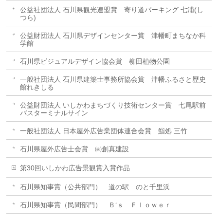
公益社団法人 石川県観光連盟賞 寄り道パーキング 七浦(し
つら)
公益財団法人 石川県デザインセンター賞 津幡町まちなか科
学館
石川県ビジュアルデザイン協会賞 柳田植物公園
一般社団法人 石川県建築士事務所協会賞 津幡ふるさと歴史
館れきしる
公益財団法人 いしかわまちづくり技術センター賞 七尾駅前
バスターミナルサイン
一般社団法人 日本屋外広告業団体連合会賞 鮨処 三竹
石川県屋外広告士会賞 ㈱創真建設
第30回いしかわ広告景観賞入賞作品
石川県知事賞（公共部門） 道の駅 のと千里浜
石川県知事賞（民間部門） Ｂ‘ｓ Ｆｌｏｗｅｒ