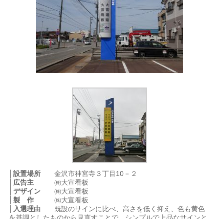
│設置場所
金沢市神宮寺３丁目10－２
│広告主
㈱大宣看板
│デザイン
㈱大宣看板
│製 作
㈱大宣看板
│入選理由
既設のサインに比べ、高さを低く抑え、色も黄色
を基調としたものから見直すことで、シンプルで上品なサインと