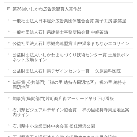
第26回いしかわ広告景観賞入賞作品
一般社団法人日本屋外広告業団体連合会賞 菓子工房 談笑屋
一般社団法人石川県建築士事務所協会賞 中嶋茶舗
公益社団法人石川県観光連盟賞 山中温泉まちなかエコサイン
公益財団法人いしかわまちづくり技術センター賞 土居原ボン
ネット広場サイン
公益財団法人石川県デザインセンター賞 矢原歯科医院
知事賞(公共部門)「禅の里 總持寺周辺地区」 禅の里 總持寺
周辺地区
知事賞(民間部門)片町商店街アーケード吊り下げ看板
石川県ビジュアルデザイン協会賞 禅の里總持寺周辺地区案
内サイン
石川県中小企業団体中央会賞 松任海浜公園