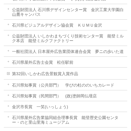
公益財団法人 石川県デザインセンター賞 金沢工業大学園白
山麓キャンパス
石川県ビジュアルデザイン協会賞 ＫＵＭＵ金沢
公益財団法人 いしかわまちづくり技術センター賞 能登ミル
ク本店 能登ミルクファクトリー
一般社団法人 日本屋外広告業団体連合会賞 夢ニの歩いた道
石川県屋外広告士会賞 松任駅前
第32回いしかわ広告景観賞入賞作品
石川県知事賞（公共部門） 学びの杜ののいちカレード
石川県知事賞（民間部門） (政)塗師岡仏壇店
金沢市長賞 一笑(いっしょう)
石川県屋外広告業協同組合理事長賞 能登歴史公園センタ
ー・のと里山里海ミュージアム