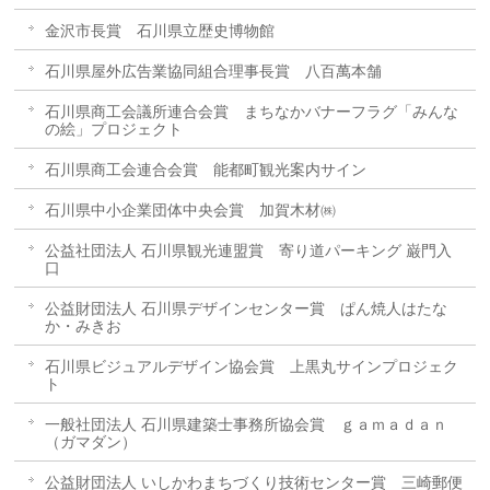
金沢市長賞 石川県立歴史博物館
石川県屋外広告業協同組合理事長賞 八百萬本舗
石川県商工会議所連合会賞 まちなかバナーフラグ「みんな
の絵」プロジェクト
石川県商工会連合会賞 能都町観光案内サイン
石川県中小企業団体中央会賞 加賀木材㈱
公益社団法人 石川県観光連盟賞 寄り道パーキング 巌門入
口
公益財団法人 石川県デザインセンター賞 ぱん焼人はたな
か・みきお
石川県ビジュアルデザイン協会賞 上黒丸サインプロジェク
ト
一般社団法人 石川県建築士事務所協会賞 ｇａｍａｄａｎ
（ガマダン）
公益財団法人 いしかわまちづくり技術センター賞 三崎郵便