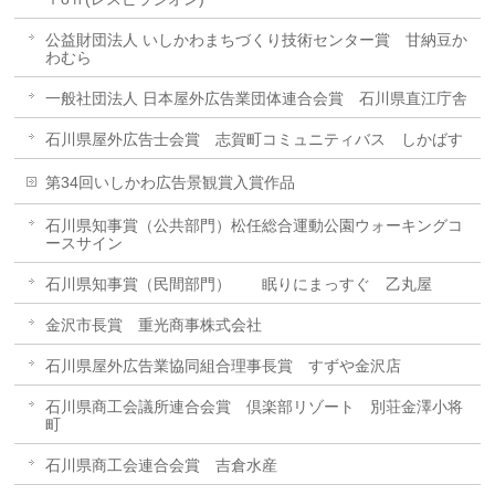
公益財団法人 いしかわまちづくり技術センター賞 甘納豆か
わむら
一般社団法人 日本屋外広告業団体連合会賞 石川県直江庁舎
石川県屋外広告士会賞 志賀町コミュニティバス しかばす
第34回いしかわ広告景観賞入賞作品
石川県知事賞（公共部門）松任総合運動公園ウォーキングコ
ースサイン
石川県知事賞（民間部門） 眠りにまっすぐ 乙丸屋
金沢市長賞 重光商事株式会社
石川県屋外広告業協同組合理事長賞 すずや金沢店
石川県商工会議所連合会賞 倶楽部リゾート 別荘金澤小将
町
石川県商工会連合会賞 吉倉水産