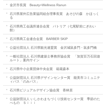
金沢市長賞 Beauty+Wellness Ranun
石川県屋外広告業協同組合理事長賞 あそびの森 かほっく
る
石川県商工会議所連合会賞 パトリア（七尾駅前にぎわい
館）
石川県商工会連合会賞 BARBER SKIP
公益社団法人 石川県観光連盟賞 金沢城鼠多門・鼠多門橋
一般社団法人 石川県建築士事務所協会賞 「加賀百万石回遊
ルート」案内サイン
石川県中小企業団体中央会賞 箱蔵森本
公益財団法人 石川県デザインセンター賞 能美市コミュニテ
ィバス「のみバス」
石川県ビジュアルデザイン協会賞 香林居
公益財団法人 いしかわまちづくり技術センター賞 季節のた
べもの Ｓｉｉｉ