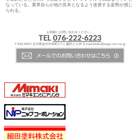
なっている。業界自らが他の見本となるよう改善する姿勢が感じ
られる。
お気軽にお問い合わせください。
TEL
076-222-6223
〒920-0853 石川県金沢市本町2-7-1 越田ビル3F E-mail:ishiko@sage.ocn.ne.jp