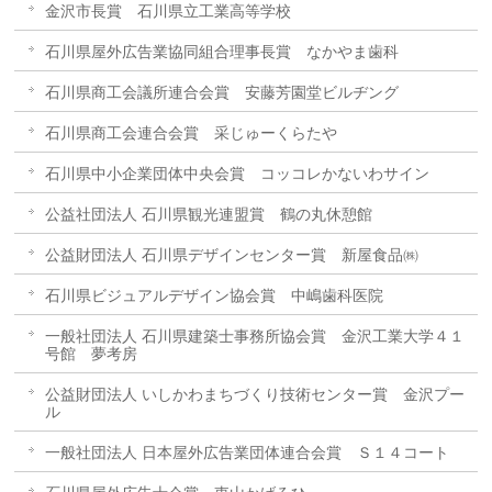
金沢市長賞 石川県立工業高等学校
石川県屋外広告業協同組合理事長賞 なかやま歯科
石川県商工会議所連合会賞 安藤芳園堂ビルヂング
石川県商工会連合会賞 采じゅーくらたや
石川県中小企業団体中央会賞 コッコレかないわサイン
公益社団法人 石川県観光連盟賞 鶴の丸休憩館
公益財団法人 石川県デザインセンター賞 新屋食品㈱
石川県ビジュアルデザイン協会賞 中嶋歯科医院
一般社団法人 石川県建築士事務所協会賞 金沢工業大学４１
号館 夢考房
公益財団法人 いしかわまちづくり技術センター賞 金沢プー
ル
一般社団法人 日本屋外広告業団体連合会賞 Ｓ１４コート