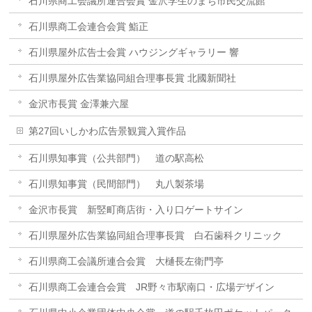
石川県商工会議所連合会賞 金沢学生のまち市民交流館
石川県商工会連合会賞 鮨正
石川県屋外広告士会賞 ハウジングギャラリー 響
石川県屋外広告業協同組合理事長賞 北國新聞社
金沢市長賞 金澤兼六屋
第27回いしかわ広告景観賞入賞作品
石川県知事賞（公共部門） 道の駅高松
石川県知事賞（民間部門） 丸八製茶場
金沢市長賞 新竪町商店街・入り口ゲートサイン
石川県屋外広告業協同組合理事長賞 白石歯科クリニック
石川県商工会議所連合会賞 大樋長左衛門亭
石川県商工会連合会賞 JR野々市駅南口・広場デザイン