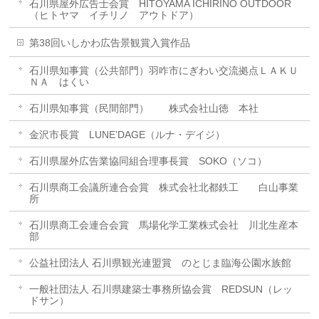
石川県屋外広告士会賞 HITOYAMA ICHIRINO OUTDOOR
（ヒトヤマ イチリノ アウトドア）
第38回いしかわ広告景観賞入賞作品
石川県知事賞（公共部門）羽咋市にぎわい交流拠点ＬＡＫＵ
ＮＡ はくい
石川県知事賞（民間部門） 株式会社山徳 本社
金沢市長賞 LUNE’DAGE（ルナ・デイジ）
石川県屋外広告業協同組合理事長賞 SOKO（ソコ）
石川県商工会議所連合会賞 株式会社北都鉄工 白山事業
所
石川県商工会連合会賞 馬場化学工業株式会社 川北生産本
部
公益社団法人 石川県観光連盟賞 のとじま臨海公園水族館
一般社団法人 石川県建築士事務所協会賞 REDSUN（レッ
ドサン）