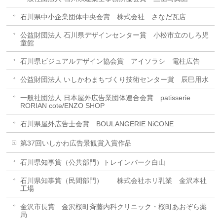
石川県中小企業団体中央会賞 株式会社 さなだ瓦店
公益財団法人 石川県デザインセンター賞 小松市立のしろ児
童館
石川県ビジュアルデザイン協会賞 アイソラシ 電柱広告
公益財団法人 いしかわまちづくり技術センター賞 辰巳用水
一般社団法人 日本屋外広告業団体連合会賞 patisserie
RORIAN cote/ENZO SHOP
石川県屋外広告士会賞 BOULANGERIE NiCONE
第37回いしかわ広告景観賞入賞作品
石川県知事賞（公共部門）トレインパーク白山
石川県知事賞（民間部門） 株式会社ホリ乳業 金沢本社
工場
金沢市長賞 金沢桜町斉藤内科クリニック・桜町あおぞら薬
局