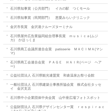
石川県知事賞（公共部門） イカの駅 つくモール
石川県知事賞（民間部門） 恵愛みらいクリニック
金沢市長賞 金沢港クルーズターミナル
石川県屋外広告業協同組合理事長賞 ｍｕｓｉｃａ(ムジ
カ) かほっくま
石川県商工会議所連合会賞 patisserie ＭＡＣＩＭＡ(マシ
マ)
石川県商工会連合会賞 ＰＡＧＥ ＨＡＩＲ(ページ ヘア
ー)
公益社団法人 石川県観光連盟賞 和倉温泉お祭り会館
一般社団法人 石川県建築士事務所協会賞 株式会社タッセ
イ 金沢支店
石川県中小企業団体中央会賞 山中座広場フォトスポット
公益財団法人 石川県デザインセンター賞 ｒｅｓｐｉｒａｃ
ｉōｎ(レスピラシオン)