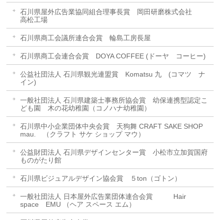
石川県屋外広告業協同組合理事長賞 岡田研磨株式会社
高松工場
石川県商工会議所連合会賞 輪島工房長屋
石川県商工会連合会賞 DOYA COFFEE (ドーヤ コーヒー)
公益社団法人 石川県観光連盟賞 Komatsu 九 (コマツ ナ
イン)
一般社団法人 石川県建築士事務所協会賞 幼保連携型認定こ
ども園 木の花幼稚園（コノハナ幼稚園）
石川県中小企業団体中央会賞 天狗舞 CRAFT SAKE SHOP
mau. （クラフト サケ ショップ マウ）
公益財団法人 石川県デザインセンター賞 小松市立加賀国府
ものがたり館
石川県ビジュアルデザイン協会賞 ５ton（ゴトン）
一般社団法人 日本屋外広告業団体連合会賞 Hair
space EMU （ヘア スペース エム）