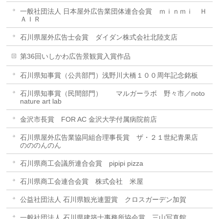
一般社団法人 日本屋外広告業団体連合会賞 ｍｉｎｍｉ Ｈ
ＡＩＲ
石川県屋外広告士会賞 ダイダン株式会社北陸支店
第36回いしかわ広告景観賞入賞作品
石川県知事賞（公共部門）浅野川大橋１００周年記念銘板
石川県知事賞（民間部門） マルガーラボ 野々市／noto
nature art lab
金沢市長賞 FOR AC 金沢大学付属病院前店
石川県屋外広告業協同組合理事長賞 ザ・２１世紀青果店
のののんのん
石川県商工会議所連合会賞 pipipi pizza
石川県商工会連合会賞 株式会社 米屋
公益社団法人 石川県観光連盟賞 クロスガーデン加賀
一般社団法人 石川県建築士事務所協会賞 三山写真館