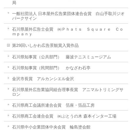
局
一般社団法人 日本屋外広告業団体連合会賞 白山手取川ジオ
パークサイン
石川県屋外広告士会賞 ㈱Ｐｈａｔｓ Ｓｑｕａｒｅ Ｃｏ
ｍｐａｎｙ
第29回いしかわ広告景観賞入賞作品
石川県知事賞（公共部門） 藤波テニスミュージアム
石川県知事賞（民間部門） かなざわ石亭
金沢市長賞 アルカンシエル金沢
石川県屋外広告業協同組合理事長賞 アニマルトリミングサ
ロン
石川県商工会議所連合会賞 箔座・箔品工房
石川県商工会連合会賞 ㈱ぶとうの木 森本インター工場
石川県中小企業団体中央会賞 輪島塗会館