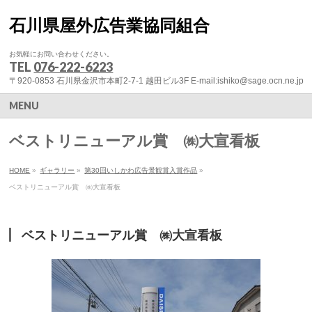
石川県屋外広告業協同組合
お気軽にお問い合わせください。
TEL
076-222-6223
〒920-0853 石川県金沢市本町2-7-1 越田ビル3F E-mail:ishiko@sage.ocn.ne.jp
MENU
ベストリニューアル賞 ㈱大宣看板
HOME
»
ギャラリー
»
第30回いしかわ広告景観賞入賞作品
»
ベストリニューアル賞 ㈱大宣看板
ベストリニューアル賞 ㈱大宣看板