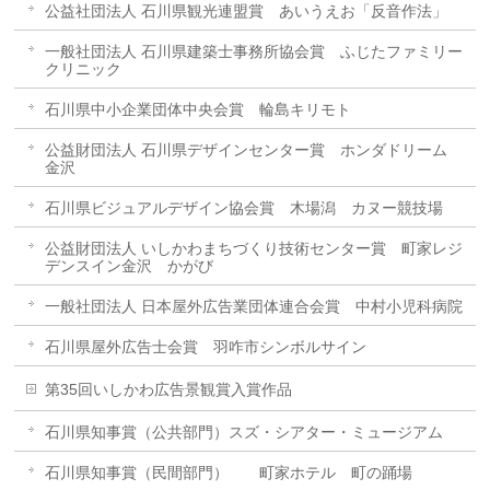
公益社団法人 石川県観光連盟賞 あいうえお「反音作法」
一般社団法人 石川県建築士事務所協会賞 ふじたファミリー
クリニック
石川県中小企業団体中央会賞 輪島キリモト
公益財団法人 石川県デザインセンター賞 ホンダドリーム
金沢
石川県ビジュアルデザイン協会賞 木場潟 カヌー競技場
公益財団法人 いしかわまちづくり技術センター賞 町家レジ
デンスイン金沢 かがび
一般社団法人 日本屋外広告業団体連合会賞 中村小児科病院
石川県屋外広告士会賞 羽咋市シンボルサイン
第35回いしかわ広告景観賞入賞作品
石川県知事賞（公共部門）スズ・シアター・ミュージアム
石川県知事賞（民間部門） 町家ホテル 町の踊場