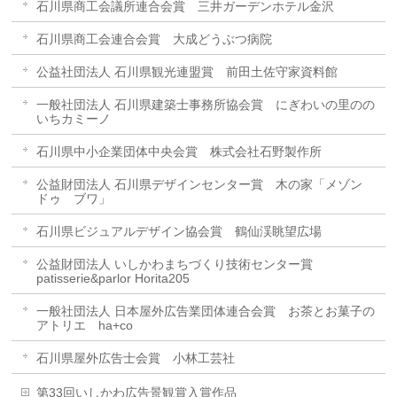
石川県商工会議所連合会賞 三井ガーデンホテル金沢
石川県商工会連合会賞 大成どうぶつ病院
公益社団法人 石川県観光連盟賞 前田土佐守家資料館
一般社団法人 石川県建築士事務所協会賞 にぎわいの里のの
いちカミーノ
石川県中小企業団体中央会賞 株式会社石野製作所
公益財団法人 石川県デザインセンター賞 木の家「メゾン
ドゥ ブワ」
石川県ビジュアルデザイン協会賞 鶴仙渓眺望広場
公益財団法人 いしかわまちづくり技術センター賞
patisserie&parlor Horita205
一般社団法人 日本屋外広告業団体連合会賞 お茶とお菓子の
アトリエ ha+co
石川県屋外広告士会賞 小林工芸社
第33回いしかわ広告景観賞入賞作品