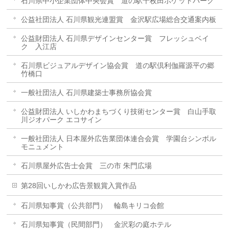
石川県中小企業団体中央会賞 道の駅千枚田ポケットパーク
公益社団法人 石川県観光連盟賞 金沢駅広場総合交通案内板
公益財団法人 石川県デザインセンター賞 フレッシュベイ
ク 入江店
石川県ビジュアルデザイン協会賞 道の駅倶利伽羅源平の郷
竹橋口
一般社団法人 石川県建築士事務所協会賞
公益財団法人 いしかわまちづくり技術センター賞 白山手取
川ジオパーク エコサイン
一般社団法人 日本屋外広告業団体連合会賞 学園台シンボル
モニュメント
石川県屋外広告士会賞 三の市 朱門広場
第28回いしかわ広告景観賞入賞作品
石川県知事賞（公共部門） 輪島キリコ会館
石川県知事賞（民間部門） 金沢彩の庭ホテル