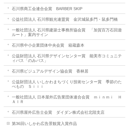
石川県商工会連合会賞 BARBER SKIP
公益社団法人 石川県観光連盟賞 金沢城鼠多門・鼠多門橋
一般社団法人 石川県建築士事務所協会賞 「加賀百万石回遊
ルート」案内サイン
石川県中小企業団体中央会賞 箱蔵森本
公益財団法人 石川県デザインセンター賞 能美市コミュニテ
ィバス「のみバス」
石川県ビジュアルデザイン協会賞 香林居
公益財団法人 いしかわまちづくり技術センター賞 季節のた
べもの Ｓｉｉｉ
一般社団法人 日本屋外広告業団体連合会賞 ｍｉｎｍｉ Ｈ
ＡＩＲ
石川県屋外広告士会賞 ダイダン株式会社北陸支店
第36回いしかわ広告景観賞入賞作品