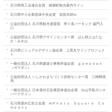
石川県商工会連合会賞 能都町観光案内サイン
石川県中小企業団体中央会賞 加賀木材㈱
公益社団法人 石川県観光連盟賞 寄り道パーキング 巌門入
口
公益財団法人 石川県デザインセンター賞 ぱん焼人はたな
か・みきお
石川県ビジュアルデザイン協会賞 上黒丸サインプロジェク
ト
一般社団法人 石川県建築士事務所協会賞 ｇａｍａｄａｎ
（ガマダン）
公益財団法人 いしかわまちづくり技術センター賞 三崎郵便
局
一般社団法人 日本屋外広告業団体連合会賞 白山手取川ジオ
パークサイン
石川県屋外広告士会賞 ㈱Ｐｈａｔｓ Ｓｑｕａｒｅ Ｃｏ
ｍｐａｎｙ