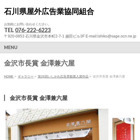
石川県屋外広告業協同組合
お気軽にお問い合わせください。
TEL
076-222-6223
〒920-0853 石川県金沢市本町2-7-1 越田ビル3F E-mail:ishiko@sage.ocn.ne.jp
MENU
金沢市長賞 金澤兼六屋
HOME
»
ギャラリー
»
第26回いしかわ広告景観賞入賞作品
»
金沢市長賞 金澤兼六屋
金沢市長賞 金澤兼六屋