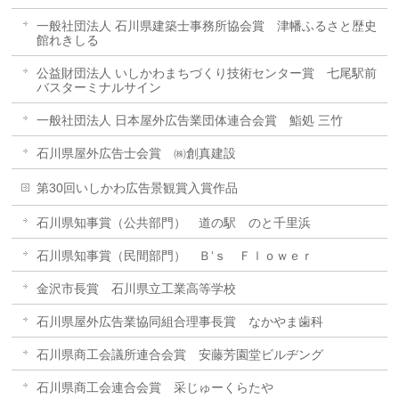
一般社団法人 石川県建築士事務所協会賞 津幡ふるさと歴史
館れきしる
公益財団法人 いしかわまちづくり技術センター賞 七尾駅前
バスターミナルサイン
一般社団法人 日本屋外広告業団体連合会賞 鮨処 三竹
石川県屋外広告士会賞 ㈱創真建設
第30回いしかわ広告景観賞入賞作品
石川県知事賞（公共部門） 道の駅 のと千里浜
石川県知事賞（民間部門） Ｂ‘ｓ Ｆｌｏｗｅｒ
金沢市長賞 石川県立工業高等学校
石川県屋外広告業協同組合理事長賞 なかやま歯科
石川県商工会議所連合会賞 安藤芳園堂ビルヂング
石川県商工会連合会賞 采じゅーくらたや