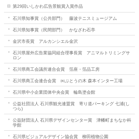
第29回いしかわ広告景観賞入賞作品
石川県知事賞（公共部門） 藤波テニスミュージアム
石川県知事賞（民間部門） かなざわ石亭
金沢市長賞 アルカンシエル金沢
石川県屋外広告業協同組合理事長賞 アニマルトリミングサ
ロン
石川県商工会議所連合会賞 箔座・箔品工房
石川県商工会連合会賞 ㈱ぶとうの木 森本インター工場
石川県中小企業団体中央会賞 輪島塗会館
公益社団法人 石川県観光連盟賞 寄り道パーキング 七浦(し
つら)
公益財団法人 石川県デザインセンター賞 津幡町まちなか科
学館
石川県ビジュアルデザイン協会賞 柳田植物公園