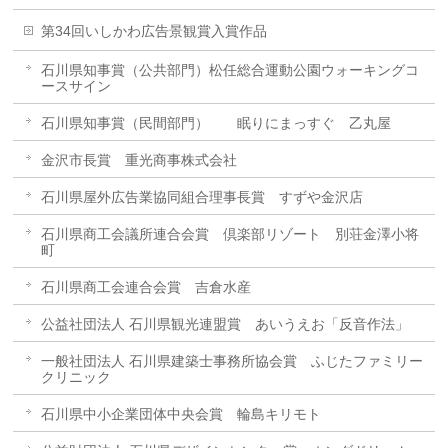
第34回いしかわ広告景観賞入賞作品
石川県知事賞（公共部門）松任総合運動公園ウォーキングコ
ースサイン
石川県知事賞（民間部門） 眠りにまっすぐ 乙丸屋
金沢市長賞 重光商事株式会社
石川県屋外広告業協同組合理事長賞 すずや金沢店
石川県商工会議所連合会賞 倶楽部リゾート 別荘金澤小将
町
石川県商工会連合会賞 吉倉水産
公益社団法人 石川県観光連盟賞 あいうえお「反音作法」
一般社団法人 石川県建築士事務所協会賞 ふじたファミリー
クリニック
石川県中小企業団体中央会賞 輪島キリモト