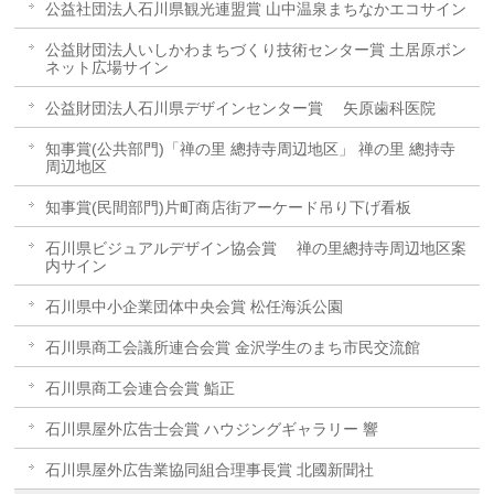
公益社団法人石川県観光連盟賞 山中温泉まちなかエコサイン
公益財団法人いしかわまちづくり技術センター賞 土居原ボン
ネット広場サイン
公益財団法人石川県デザインセンター賞 矢原歯科医院
知事賞(公共部門)「禅の里 總持寺周辺地区」 禅の里 總持寺
周辺地区
知事賞(民間部門)片町商店街アーケード吊り下げ看板
石川県ビジュアルデザイン協会賞 禅の里總持寺周辺地区案
内サイン
石川県中小企業団体中央会賞 松任海浜公園
石川県商工会議所連合会賞 金沢学生のまち市民交流館
石川県商工会連合会賞 鮨正
石川県屋外広告士会賞 ハウジングギャラリー 響
石川県屋外広告業協同組合理事長賞 北國新聞社