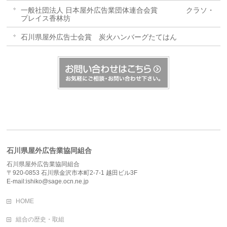
一般社団法人 日本屋外広告業団体連合会賞 クラソ・
プレイス香林坊
石川県屋外広告士会賞 炭火ハンバーグたてはん
石川県屋外広告業協同組合
石川県屋外広告業協同組合
〒920-0853 石川県金沢市本町2-7-1 越田ビル3F
E-mail:ishiko@sage.ocn.ne.jp
HOME
組合の歴史・取組