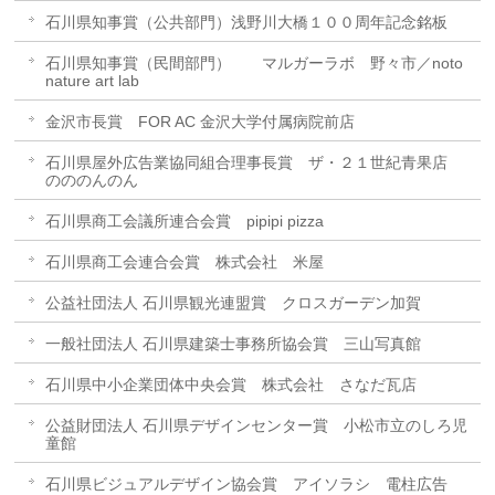
石川県知事賞（公共部門）浅野川大橋１００周年記念銘板
石川県知事賞（民間部門） マルガーラボ 野々市／noto
nature art lab
金沢市長賞 FOR AC 金沢大学付属病院前店
石川県屋外広告業協同組合理事長賞 ザ・２１世紀青果店
のののんのん
石川県商工会議所連合会賞 pipipi pizza
石川県商工会連合会賞 株式会社 米屋
公益社団法人 石川県観光連盟賞 クロスガーデン加賀
一般社団法人 石川県建築士事務所協会賞 三山写真館
石川県中小企業団体中央会賞 株式会社 さなだ瓦店
公益財団法人 石川県デザインセンター賞 小松市立のしろ児
童館
石川県ビジュアルデザイン協会賞 アイソラシ 電柱広告