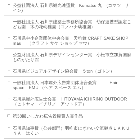
公益社団法人 石川県観光連盟賞 Komatsu 九 (コマツ ナ
イン)
一般社団法人 石川県建築士事務所協会賞 幼保連携型認定こ
ども園 木の花幼稚園（コノハナ幼稚園）
石川県中小企業団体中央会賞 天狗舞 CRAFT SAKE SHOP
mau. （クラフト サケ ショップ マウ）
公益財団法人 石川県デザインセンター賞 小松市立加賀国府
ものがたり館
石川県ビジュアルデザイン協会賞 ５ton（ゴトン）
一般社団法人 日本屋外広告業団体連合会賞 Hair
space EMU （ヘア スペース エム）
石川県屋外広告士会賞 HITOYAMA ICHIRINO OUTDOOR
（ヒトヤマ イチリノ アウトドア）
第38回いしかわ広告景観賞入賞作品
石川県知事賞（公共部門）羽咋市にぎわい交流拠点ＬＡＫＵ
ＮＡ はくい