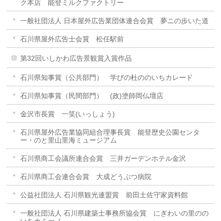
ク本店 能登ミルクファクトリー
一般社団法人 日本屋外広告業団体連合会賞 夢ニの歩いた道
石川県屋外広告士会賞 松任駅前
第32回いしかわ広告景観賞入賞作品
石川県知事賞（公共部門） 学びの杜ののいちカレード
石川県知事賞（民間部門） (政)塗師岡仏壇店
金沢市長賞 一笑(いっしょう)
石川県屋外広告業協同組合理事長賞 能登歴史公園センタ
ー・のと里山里海ミュージアム
石川県商工会議所連合会賞 三井ガーデンホテル金沢
石川県商工会連合会賞 大成どうぶつ病院
公益社団法人 石川県観光連盟賞 前田土佐守家資料館
一般社団法人 石川県建築士事務所協会賞 にぎわいの里のの
いちカミーノ