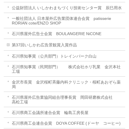
公益財団法人 いしかわまちづくり技術センター賞 辰巳用水
一般社団法人 日本屋外広告業団体連合会賞 patisserie
RORIAN cote/ENZO SHOP
石川県屋外広告士会賞 BOULANGERIE NiCONE
第37回いしかわ広告景観賞入賞作品
石川県知事賞（公共部門）トレインパーク白山
石川県知事賞（民間部門） 株式会社ホリ乳業 金沢本社
工場
金沢市長賞 金沢桜町斉藤内科クリニック・桜町あおぞら薬
局
石川県屋外広告業協同組合理事長賞 岡田研磨株式会社
高松工場
石川県商工会議所連合会賞 輪島工房長屋
石川県商工会連合会賞 DOYA COFFEE (ドーヤ コーヒー)