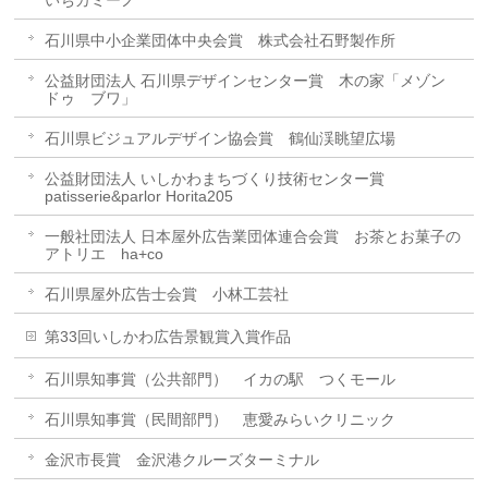
石川県中小企業団体中央会賞 株式会社石野製作所
公益財団法人 石川県デザインセンター賞 木の家「メゾン
ドゥ ブワ」
石川県ビジュアルデザイン協会賞 鶴仙渓眺望広場
公益財団法人 いしかわまちづくり技術センター賞
patisserie&parlor Horita205
一般社団法人 日本屋外広告業団体連合会賞 お茶とお菓子の
アトリエ ha+co
石川県屋外広告士会賞 小林工芸社
第33回いしかわ広告景観賞入賞作品
石川県知事賞（公共部門） イカの駅 つくモール
石川県知事賞（民間部門） 恵愛みらいクリニック
金沢市長賞 金沢港クルーズターミナル