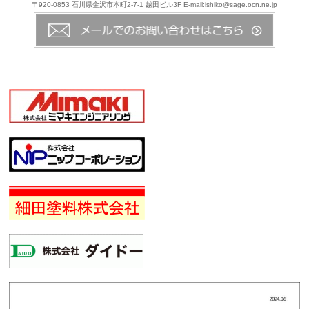
〒920-0853 石川県金沢市本町2-7-1 越田ビル3F E-mail:ishiko@sage.ocn.ne.jp