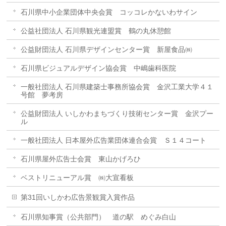
石川県中小企業団体中央会賞 コッコレかないわサイン
公益社団法人 石川県観光連盟賞 鶴の丸休憩館
公益財団法人 石川県デザインセンター賞 新屋食品㈱
石川県ビジュアルデザイン協会賞 中嶋歯科医院
一般社団法人 石川県建築士事務所協会賞 金沢工業大学４１
号館 夢考房
公益財団法人 いしかわまちづくり技術センター賞 金沢プー
ル
一般社団法人 日本屋外広告業団体連合会賞 Ｓ１４コート
石川県屋外広告士会賞 東山かげろひ
ベストリニューアル賞 ㈱大宣看板
第31回いしかわ広告景観賞入賞作品
石川県知事賞（公共部門） 道の駅 めぐみ白山