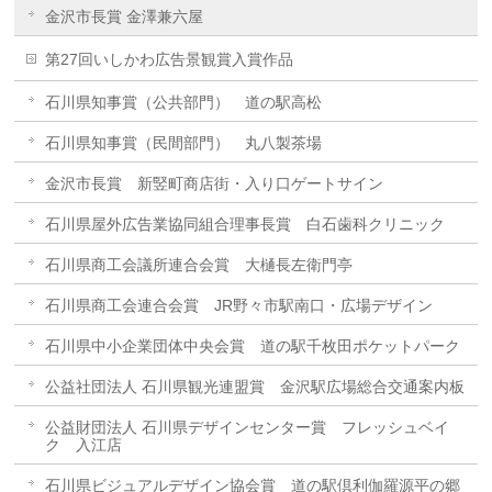
金沢市長賞 金澤兼六屋
第27回いしかわ広告景観賞入賞作品
石川県知事賞（公共部門） 道の駅高松
石川県知事賞（民間部門） 丸八製茶場
金沢市長賞 新竪町商店街・入り口ゲートサイン
石川県屋外広告業協同組合理事長賞 白石歯科クリニック
石川県商工会議所連合会賞 大樋長左衛門亭
石川県商工会連合会賞 JR野々市駅南口・広場デザイン
石川県中小企業団体中央会賞 道の駅千枚田ポケットパーク
公益社団法人 石川県観光連盟賞 金沢駅広場総合交通案内板
公益財団法人 石川県デザインセンター賞 フレッシュベイ
ク 入江店
石川県ビジュアルデザイン協会賞 道の駅倶利伽羅源平の郷