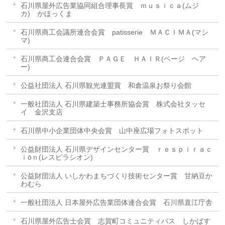
石川県屋外広告業協同組合理事長賞 ｍｕｓｉｃａ(ムジ
カ) かほっくま
石川県商工会議所連合会賞 patisserie ＭＡＣＩＭＡ(マシ
マ)
石川県商工会連合会賞 ＰＡＧＥ ＨＡＩＲ(ページ ヘア
ー)
公益社団法人 石川県観光連盟賞 和倉温泉お祭り会館
一般社団法人 石川県建築士事務所協会賞 株式会社タッセ
イ 金沢支店
石川県中小企業団体中央会賞 山中座広場フォトスポット
公益財団法人 石川県デザインセンター賞 ｒｅｓｐｉｒａｃ
ｉōｎ(レスピラシオン)
公益財団法人 いしかわまちづくり技術センター賞 甘納豆か
わむら
一般社団法人 日本屋外広告業団体連合会賞 石川県直江庁舎
石川県屋外広告士会賞 志賀町コミュニティバス しかばす