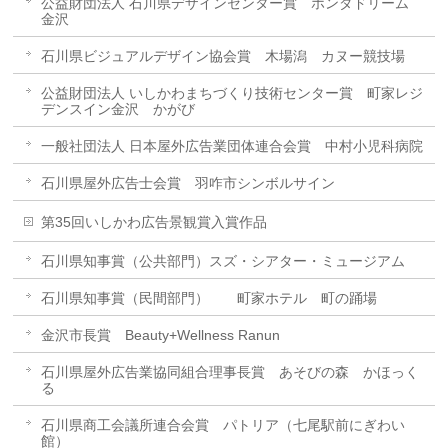
公益財団法人 石川県デザインセンター賞 ホンダドリーム
金沢
石川県ビジュアルデザイン協会賞 木場潟 カヌー競技場
公益財団法人 いしかわまちづくり技術センター賞 町家レジ
デンスイン金沢 かがび
一般社団法人 日本屋外広告業団体連合会賞 中村小児科病院
石川県屋外広告士会賞 羽咋市シンボルサイン
第35回いしかわ広告景観賞入賞作品
石川県知事賞（公共部門）スズ・シアター・ミュージアム
石川県知事賞（民間部門） 町家ホテル 町の踊場
金沢市長賞 Beauty+Wellness Ranun
石川県屋外広告業協同組合理事長賞 あそびの森 かほっく
る
石川県商工会議所連合会賞 パトリア（七尾駅前にぎわい
館）