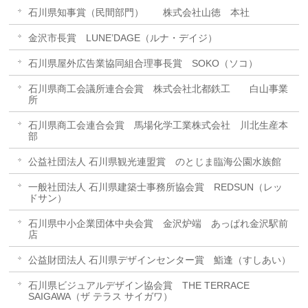
石川県知事賞（民間部門） 株式会社山徳 本社
金沢市長賞 LUNE’DAGE（ルナ・デイジ）
石川県屋外広告業協同組合理事長賞 SOKO（ソコ）
石川県商工会議所連合会賞 株式会社北都鉄工 白山事業
所
石川県商工会連合会賞 馬場化学工業株式会社 川北生産本
部
公益社団法人 石川県観光連盟賞 のとじま臨海公園水族館
一般社団法人 石川県建築士事務所協会賞 REDSUN（レッ
ドサン）
石川県中小企業団体中央会賞 金沢炉端 あっぱれ金沢駅前
店
公益財団法人 石川県デザインセンター賞 鮨逢（すしあい）
石川県ビジュアルデザイン協会賞 THE TERRACE
SAIGAWA（ザ テラス サイガワ）