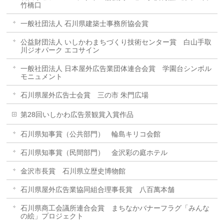
竹橋口
一般社団法人 石川県建築士事務所協会賞
公益財団法人 いしかわまちづくり技術センター賞 白山手取
川ジオパーク エコサイン
一般社団法人 日本屋外広告業団体連合会賞 学園台シンボル
モニュメント
石川県屋外広告士会賞 三の市 朱門広場
第28回いしかわ広告景観賞入賞作品
石川県知事賞（公共部門） 輪島キリコ会館
石川県知事賞（民間部門） 金沢彩の庭ホテル
金沢市長賞 石川県立歴史博物館
石川県屋外広告業協同組合理事長賞 八百萬本舗
石川県商工会議所連合会賞 まちなかバナーフラグ「みんな
の絵」プロジェクト