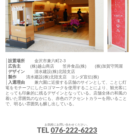
│設置場所
金沢市兼六町2-3
│広告主
(株)越山商店 笠井食品(株) (株)加賀守岡屋
│デザイン
清水建設(株)北陸支店
│製作
清水建設(株)北陸支店 ヨシダ宣伝(株)
│入選理由
兼六園に近接する店舗のサインとして、ことじ灯
篭をモチーフにしたロゴマークを使用することにより、観光客に
とっても印象的に残るデザインとなっている。店舗全体の和風の
着いた雰囲気のなかにも、赤色のアクセントカラーを用いること
で、明るい雰囲気も醸し出している。
お気軽にお問い合わせください。
TEL
076-222-6223