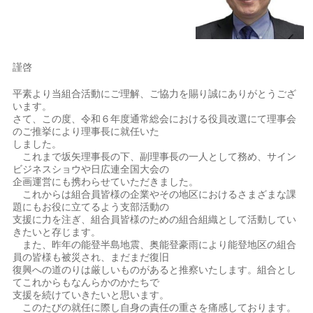
謹啓
平素より当組合活動にご理解、ご協力を賜り誠にありがとうござ
います。
さて、この度、令和６年度通常総会における役員改選にて理事会
のご推挙により理事長に就任いた
しました。
これまで坂矢理事長の下、副理事長の一人として務め、サイン
ビジネスショウや日広連全国大会の
企画運営にも携わらせていただきました。
これからは組合員皆様の企業やその地区におけるさまざまな課
題にもお役に立てるよう支部活動の
支援に力を注ぎ、組合員皆様のための組合組織として活動してい
きたいと存じます。
また、昨年の能登半島地震、奥能登豪雨により能登地区の組合
員の皆様も被災され、まだまだ復旧
復興への道のりは厳しいものがあると推察いたします。組合とし
てこれからもなんらかのかたちで
支援を続けていきたいと思います。
このたびの就任に際し自身の責任の重さを痛感しております。