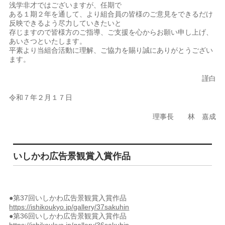
浅学非才ではございますが、任期で
ある１期２年を通して、より組合員の皆様のご意見をできるだけ
反映できるよう尽力していきたいと
存じますので皆様方のご指導、ご支援を心からお願い申し上げ、
あいさつといたします。
平素より当組合活動に理解、ご協力を賜り誠にありがとうござい
ます。
謹白
令和７年２月１７日
理事長 林 嘉成
いしかわ広告景観賞入賞作品
●第37回いしかわ広告景観賞入賞作品
https://ishikoukyo.jp/gallery/37sakuhin
●第36回いしかわ広告景観賞入賞作品