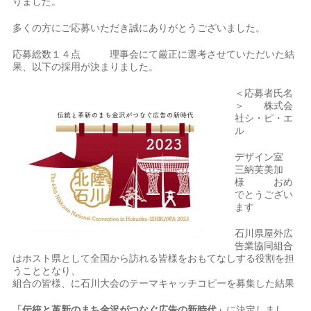
りました。
多くの方にご応募いただき誠にありがとうございました。
応募総数１４点 理事会にて厳正に選考させていただいた結
果、以下の採用が決まりました。
＜応募者氏名
＞ 株式会
社シ・ピ・エ
ル
デザイン室
三納芙美加
様 おめ
でとうござい
ます
石川県屋外広
告業協同組合
はホスト県として全国から訪れる皆様をおもてなしする役割を担
うこととなり、
組合の皆様、に石川大会のテーマキャッチコピーを募集した結果
「
伝統と革新のまち金沢がつなぐ広告の新時代」
に決定しまし