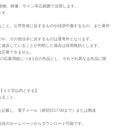
印刷物、映像、サイン等広範囲で活用します。
ます。
ること。公序良俗に反するものや誹謗中傷するもの、また著作
のや、その他法令に反するものは選考外となります。
に違反していることが判明した場合は採用無効とします。
は応募できません。
枚の応募用紙につき1点の作品とし、それぞれ異なる作品に限
【２０字以内とする】
あること。
記載し、電子メール（締切日17:00まで）または郵送
組合のホームページからダウンロード可能です。