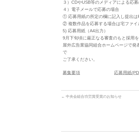
３）CDやUSB等のメディアによる応
４）電子メールで応募の場合
① 応募用紙の所定の欄に記入し提出は
② 複数作品を応募する場合は宅ファイ
5) 応募用紙（A4出力）
9月下旬頃に厳正なる審査のもと採用
屋外広告業協同組合ホームページで発
で
ご了承ください。
募集要項
応募用紙(PD
←
中央会組合功労賞受賞のお知らせ