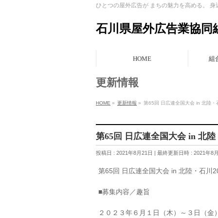
ひとつの屋外広告が まちの魅力を高める。 
石川県屋外広告業協同
HOME
組
更新情報
HOME
»
更新情報
»
第65回 日広連全国大会 in 北
第65回 日広連全国大会 in 
投稿日 : 2021年8月21日
最終更新日時 : 2021年8
第65回 日広連全国大会 in 北陸・石
■募集内容／趣旨
２０２３年６月１日（木）～３日（金