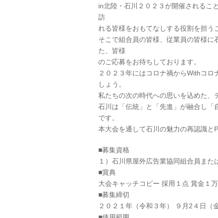
in北陸・石川２０２３が開催されるこ
訪
れる皆様をおもてなしする役割を担う
そこで組合員の皆様、従業員の皆様に
た、皆様
のご応募をお待ちしております。
２０２３年にはコロナ禍からWithコ
しょう。
私たちの次の時代への思いを込めた、
石川は「伝統」と「先進」が融合し「
です。
本大会を通して石川の魅力の再認識と
■募集資格
１）石川県屋外広告業協同組合員また
■賞典
大会キャッチコピー 採用１点 賞金１
■募集締切
２０２１年（令和３年） ９月2４日（
■使用範囲