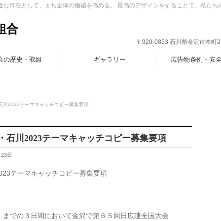
身近な存在として、まち全体の価値を高める。 最高のデザインをすることで、私たち
組合
〒920-0853 石川県金沢市本町2-7-1
合の歴史・取組
ギャラリー
広告物条例・安
陸・石川2023テーマキャッチコピー募集要項
北陸・石川2023テーマキャッチコピー募集要項
月23日
川2023テーマキャッチコピー募集要項
）までの３日間において金沢で第６５回日広連全国大会