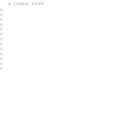
広告物条例・安全管理
品
品
品
品
品
品
品
品
品
品
品
品
品