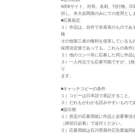
WEBサイト、封筒、名刺、刊行物、
但し、本大会関係のみにての使用とし
■応募規定
１）作品は、自作で未発表のものであ
権
その他第三者の権利を侵害しているも
採用決定後であっても、これらの条件
２）他のコンペ等に応募した同じ作品
３）一人何点でも応募可能ですが、1
り
ます。
■キャッチコピーの条件
１）コピーは日本語で表記すること。 
２）だれもがわかる読みやすいもので
■提出物
１）所定の応募用紙に作品と必要事項を
（締切日必着）で送付ください。
２）応募用紙は石川県屋外広告業協同