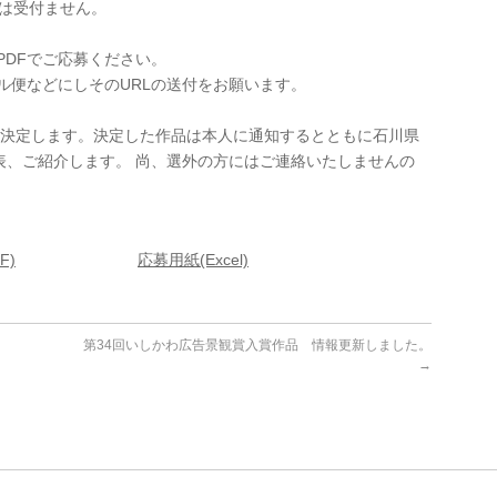
募は受付ません。
PDFでご応募ください。
ル便などにしそのURLの送付をお願います。
を決定します。決定した作品は本人に通知するとともに石川県
表、ご紹介します。 尚、選外の方にはご連絡いたしませんの
F)
応募用紙(Excel)
第34回いしかわ広告景観賞入賞作品 情報更新しました。
→