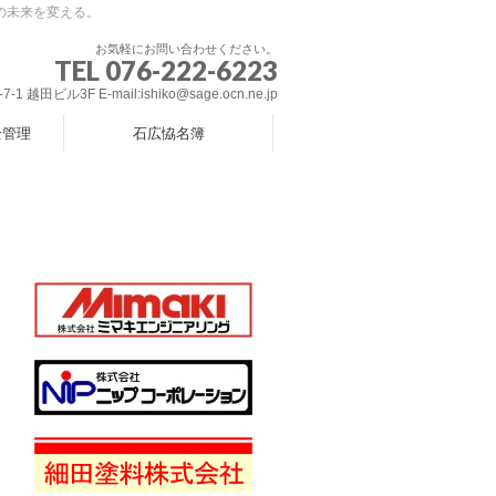
の未来を変える。
お気軽にお問い合わせください。
TEL 076-222-6223
 越田ビル3F E-mail:ishiko@sage.ocn.ne.jp
全管理
石広恊名簿