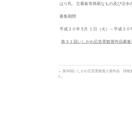
はり札、立看板等簡易なもの及び法令
募集期間
平成３０年 5月 １日（火）～平成３０年
第３１回いしかわ広告景観賞作品募集
←
第30回いしかわ広告景観賞入賞作品 情報
た。