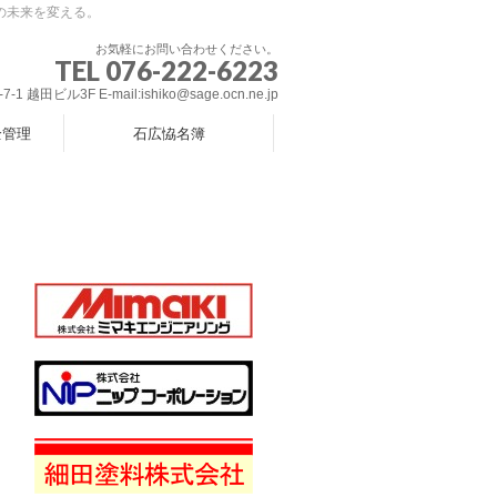
の未来を変える。
お気軽にお問い合わせください。
TEL 076-222-6223
 越田ビル3F E-mail:ishiko@sage.ocn.ne.jp
全管理
石広恊名簿