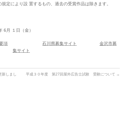
の規定により設 置するもの、過去の受賞作品は除きます。
 6月 １日（金）
要項
石川県募集サイト
金沢市募
集サイト
更新しまし
平成３０年度 第27回屋外広告士試験 受験について
→