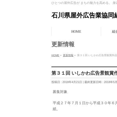
ひとつの屋外広告が まちの魅力を高める。 
石川県屋外広告業協同
HOME
組
更新情報
HOME
»
更新情報
»
第３１回 いしかわ広告景観賞作
第３１回 いしかわ広告景観賞
投稿日 : 2018年4月21日
最終更新日時 : 2018年5
募集対象
平成２７年７月１日から平成３０年６
紙、