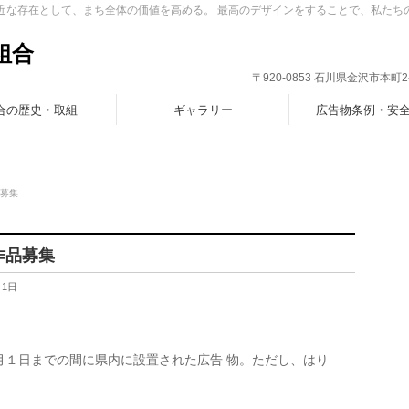
身近な存在として、まち全体の価値を高める。 最高のデザインをすることで、私たち
組合
〒920-0853 石川県金沢市本町2-7-1
合の歴史・取組
ギャラリー
広告物条例・安
品募集
作品募集
月1日
月１日までの間に県内に設置された広告 物。ただし、はり