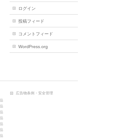
ログイン
投稿フィード
コメントフィード
WordPress.org
広告物条例・安全管理
品
品
品
品
品
品
品