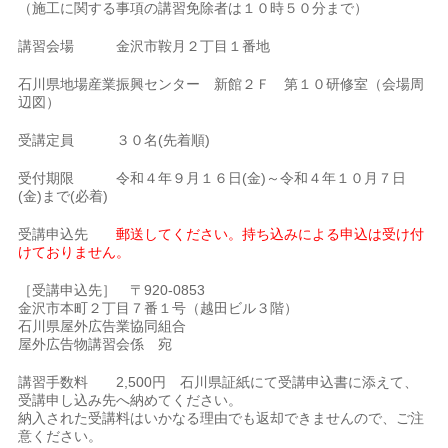
（施工に関する事項の講習免除者は１０時５０分まで）
講習会場 金沢市鞍月２丁目１番地
石川県地場産業振興センター 新館２Ｆ 第１０研修室（会場周
辺図）
受講定員 ３０名(先着順)
受付期限 令和４年９月１６日(金)～令和４年１０月７日
(金)まで(必着)
受講申込先
郵送してください。持ち込みによる申込は受け付
けておりません。
［受講申込先］ 〒920-0853
金沢市本町２丁目７番１号（越田ビル３階）
石川県屋外広告業協同組合
屋外広告物講習会係 宛
講習手数料 2,500円 石川県証紙にて受講申込書に添えて、
受講申し込み先へ納めてください。
納入された受講料はいかなる理由でも返却できませんので、ご注
意ください。