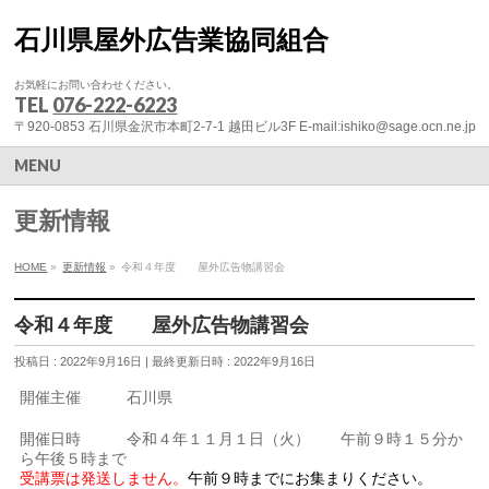
石川県屋外広告業協同組合
お気軽にお問い合わせください。
TEL
076-222-6223
〒920-0853 石川県金沢市本町2-7-1 越田ビル3F E-mail:ishiko@sage.ocn.ne.jp
MENU
更新情報
HOME
»
更新情報
»
令和４年度 屋外広告物講習会
令和４年度 屋外広告物講習会
投稿日 : 2022年9月16日
最終更新日時 : 2022年9月16日
開催主催 石川県
開催日時 令和４年１１月１日（火） 午前９時１５分か
ら午後５時まで
受講票は発送しません。
午前９時までにお集まりください。