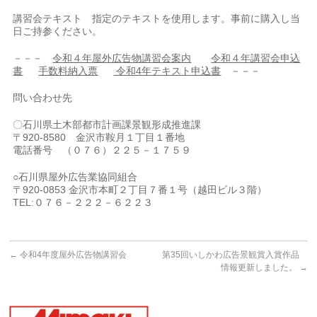
講習会テキスト 指定のテキストを使用します。事前に購入し当
日ご持参ください。
－－－
令和４年屋外広告物講習会案内
令和４年講習会申込
書
手数料納入票
令和4年テキスト申込書
－－－
問い合わせ先
〇石川県土木部都市計画課景観形成推進課
〒920-8580 金沢市鞍月１丁目１番地
電話番号 （０７６）２２５－１７５９
○石川県屋外広告業協同組合
〒920-0853 金沢市本町２丁目７番１号（越田ビル３階）
TEL:０７６－２２２－６２２３
←
令和4年度屋外広告物講習会
第35回いしかわ広告景観賞入賞作品
情報更新しました。
→