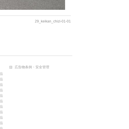
29_keikan_chizi-01-01
広告物条例・安全管理
品
品
品
品
品
品
品
品
品
品
品