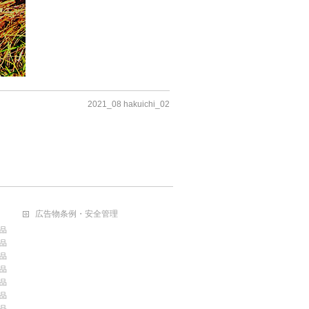
2021_08 hakuichi_02
広告物条例・安全管理
品
品
品
品
品
品
品