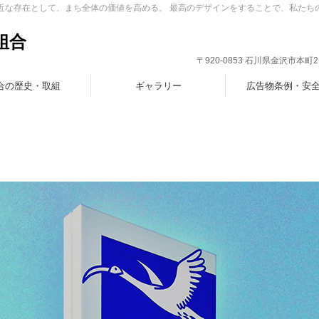
身近な存在として、まち全体の価値を高める。 最高のデザインをすることで、私たち
組合
〒920-0853 石川県金沢市本町2-7-1
合の歴史・取組
ギャラリー
広告物条例・安